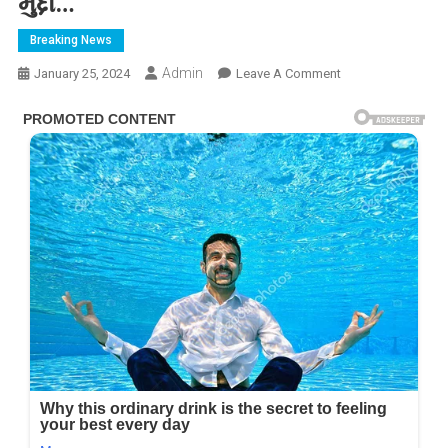
મુદ્દા…
Breaking News
Admin
On
January 25, 2024
Leave A Comment
આ
તારીખે
ભારત
બંધનું
એલાન!
ખેડૂતોથી
ખાસ
અપીલ,
ઉઠાવવામાં
આવશે
આ
ખાસ
મુદ્દા…