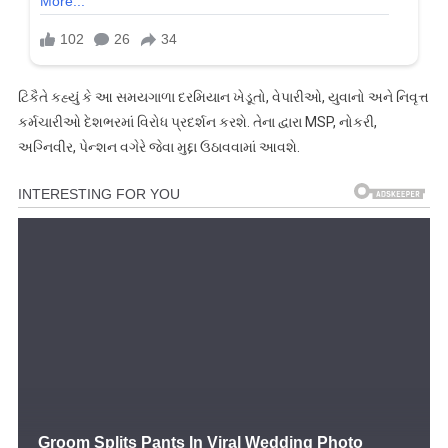
ટિકૈતે કહ્યું કે આ સમયગાળા દરમિયાન ખેડૂતો, વેપારીઓ, યુવાનો અને નિવૃત્ત
કર્મચારીઓ દેશભરમાં વિરોધ પ્રદર્શન કરશે. તેના દ્વારા MSP, નોકરી,
અગ્નિવીર, પેન્શન વગેરે જેવા મુદ્દા ઉઠાવવામાં આવશે.