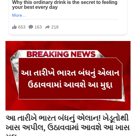
આ તારીખે ભારત બંધનું એલાન! ખેડૂતોથી
ખાસ અપીલ, ઉઠાવવામાં આવશે આ ખાસ