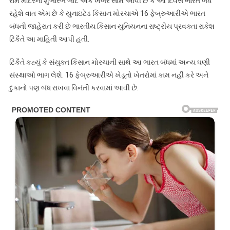
રામ મંદિરના શુભારંભ બાદ એક ખબર સામે આવી છે કે આ દિવસે ભારત બંધ
રહેશે વાત એમ છે કે યુનાઇટેડ કિસાન મોરચાએ 16 ફેબ્રુઆરીએ ભારત
બંધની જાહેરાત કરી છે ભારતીય કિસાન યુનિયનના રાષ્ટ્રીય પ્રવક્તા રાકેશ
ટિકૈતે આ માહિતી આપી હતી.
ટિકૈતે કહ્યું કે સંયુક્ત કિસાન મોરચાની સાથે આ ભારત બંધમાં અન્ય ઘણી
સંસ્થાઓ ભાગ લેશે. 16 ફેબ્રુઆરીએ ખેડૂતો ખેતરોમાં કામ નહીં કરે અને
દુકાનો પણ બંધ રાખવા વિનંતી કરવામાં આવી છે.