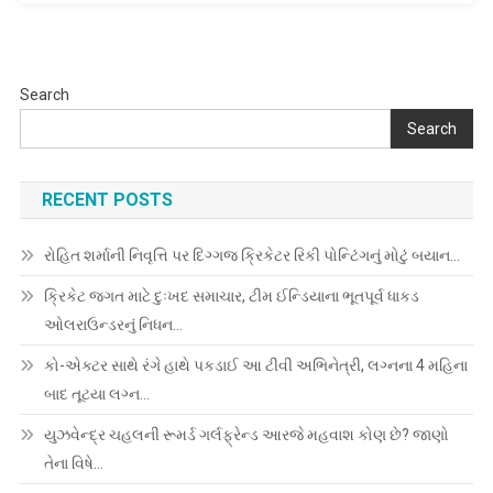
Search
Search
RECENT POSTS
રોહિત શર્માની નિવૃત્તિ પર દિગ્ગજ ક્રિકેટર રિકી પોન્ટિંગનું મોટું બયાન…
ક્રિકેટ જગત માટે દુઃખદ સમાચાર, ટીમ ઈન્ડિયાના ભૂતપૂર્વ ધાકડ
ઓલરાઉન્ડરનું નિધન…
કો-એક્ટર સાથે રંગે હાથે પકડાઈ આ ટીવી અભિનેત્રી, લગ્નના 4 મહિના
બાદ તૂટયા લગ્ન…
યુઝવેન્દ્ર ચહલની રૂમર્ડ ગર્લફ્રેન્ડ આરજે મહવાશ કોણ છે? જાણો
તેના વિષે…