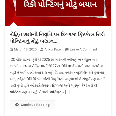
રોહિત શર્માની નિવૃત્તિ પર દિગ્ગજ ક્રિકેટર રિકી
પોન્ટિંગનું મોટું બયાન…
On
March 13, 2025
Ankur Patel
Leave A Comment
રોહિત
ICC ચેમ્પિયન્સ ટ્રોફી 2025 માં ભારતની ઐતિહાસિક જીત બાદ,
શર્માની
ભારતીય કેપ્ટન રોહિત શર્મા 2027 ના ODI વર્લ્ડ કપનો ભાગ બનશે કે
નિવૃત્તિ
નહીં તે અંગે ઘણી ચર્ચા થઈ રહી છે. ફાઇનલમાં ન્યુઝીલેન્ડને હરાવ્યા
પર
બાદ, રોહિતે ODI ક્રિકેટમાંથી નિવૃત્તિની અફવાઓને સંપૂર્ણપણે નકારી
દિગ્ગજ
ક્રિકેટર
કાઢી હતી. હવે ઓસ્ટ્રેલિયાના દિગ્ગજ અને ભૂતપૂર્વ કેપ્ટન રિકી
રિકી
પોન્ટિંગે પણ આ મુદ્દે પોતાનો અભિપ્રાય […]
પોન્ટિંગનું
મોટું
Continue Reading
બયાન…