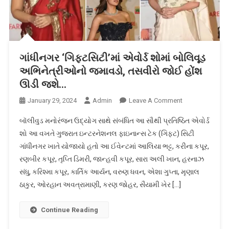
ગાંધીનગર ‘ગિફ્ટસિટી’માં એવોર્ડ શોમાં બોલિવૂડ
અભિનેત્રીઓનો જમાવડો, તસવીરો જોઈ હોંશ
ઊડી જશે…
On
January 29, 2024
Admin
Leave A Comment
ગાંધીનગર
બૉલીવુડ મનોરંજન ઉદ્યોગ સાથે સંબંધિત આ સૌથી પ્રતિષ્ઠિત એવોર્ડ
‘ગિફ્ટસિટી’માં
શો આ વખતે ગુજરાત ઇન્ટરનેશનલ ફાઇનાન્સ ટેક (ગિફ્ટ) સિટી
એવોર્ડ
ગાંધીનગર ખાતે યોજાયો હતો આ ઈવેન્ટમાં આલિયા ભટ્ટ, કરીના કપૂર,
શોમાં
રણબીર કપૂર, તૃપ્તિ ડિમરી, જાન્હવી કપૂર, સારા અલી ખાન, હરનાઝ
બોલિવૂડ
અભિનેત્રીઓનો
સંધુ, કરિશ્મા કપૂર, કાર્તિક આર્યન, વરુણ ધવન, એશા ગુપ્તા, મૃણાલ
જમાવડો,
ઠાકુર, ઓરહાન અવત્રામાણી, કરણ જોહર, સૈયામી ખેર […]
તસવીરો
જોઈ
Continue Reading
હોંશ