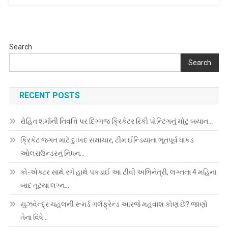
ઊડી
જશે…
Search
Search
RECENT POSTS
રોહિત શર્માની નિવૃત્તિ પર દિગ્ગજ ક્રિકેટર રિકી પોન્ટિંગનું મોટું બયાન…
ક્રિકેટ જગત માટે દુઃખદ સમાચાર, ટીમ ઈન્ડિયાના ભૂતપૂર્વ ધાકડ
ઓલરાઉન્ડરનું નિધન…
કો-એક્ટર સાથે રંગે હાથે પકડાઈ આ ટીવી અભિનેત્રી, લગ્નના 4 મહિના
બાદ તૂટયા લગ્ન…
યુઝવેન્દ્ર ચહલની રૂમર્ડ ગર્લફ્રેન્ડ આરજે મહવાશ કોણ છે? જાણો
તેના વિષે…