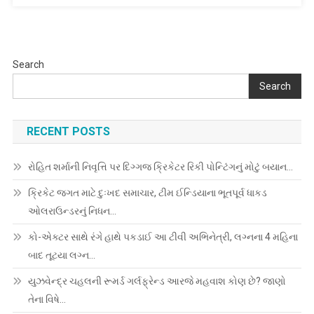
કોણ
છે
આ
વિદેશી
Search
હસીના…
Search
RECENT POSTS
રોહિત શર્માની નિવૃત્તિ પર દિગ્ગજ ક્રિકેટર રિકી પોન્ટિંગનું મોટું બયાન…
ક્રિકેટ જગત માટે દુઃખદ સમાચાર, ટીમ ઈન્ડિયાના ભૂતપૂર્વ ધાકડ
ઓલરાઉન્ડરનું નિધન…
કો-એક્ટર સાથે રંગે હાથે પકડાઈ આ ટીવી અભિનેત્રી, લગ્નના 4 મહિના
બાદ તૂટયા લગ્ન…
યુઝવેન્દ્ર ચહલની રૂમર્ડ ગર્લફ્રેન્ડ આરજે મહવાશ કોણ છે? જાણો
તેના વિષે…