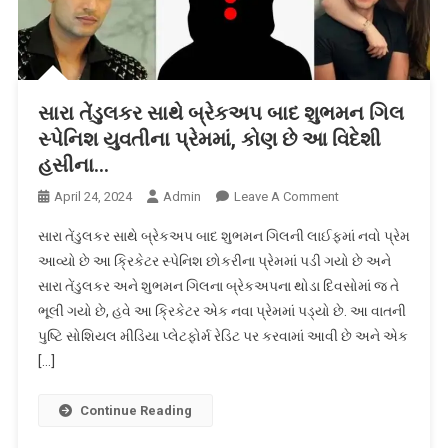
સારા તેંડુલકર સાથે બ્રેકઅપ બાદ શુભમન ગિલ
સ્પેનિશ યુવતીના પ્રેમમાં, કોણ છે આ વિદેશી
હસીના…
On
April 24, 2024
Admin
Leave A Comment
સારા
સારા તેંડુલકર સાથે બ્રેકઅપ બાદ શુભમન ગિલની લાઈફમાં નવો પ્રેમ
તેંડુલકર
આવ્યો છે આ ક્રિકેટર સ્પેનિશ છોકરીના પ્રેમમાં પડી ગયો છે અને
સાથે
સારા તેંડુલકર અને શુભમન ગિલના બ્રેકઅપના થોડા દિવસોમાં જ તે
બ્રેકઅપ
ભૂલી ગયો છે, હવે આ ક્રિકેટર એક નવા પ્રેમમાં પડ્યો છે. આ વાતની
બાદ
શુભમન
પુષ્ટિ સોશિયલ મીડિયા પ્લેટફોર્મ રેડિટ પર કરવામાં આવી છે અને એક
ગિલ
[…]
સ્પેનિશ
યુવતીના
Continue Reading
પ્રેમમાં,