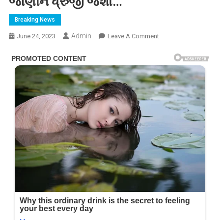
જાણીને ધ્રુજી જશો…
Breaking News
Admin
On
June 24, 2023
Leave A Comment
પ્રેમ
લગ્ન
કરતા
લોકો
માટે
ચેતવણી
રૂપ
કિસ્સો
!
રાજકોટના
આ
દંપતીનો
કિસ્સો
જાણીને
ધ્રુજી
જશો…