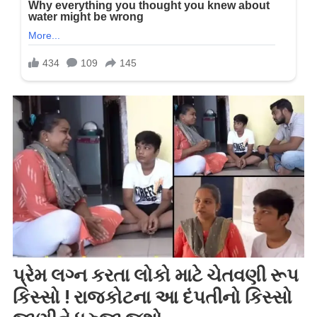
પ્રેમ લગ્ન કરતા લોકો માટે ચેતવણી રૂપ
કિસ્સો ! રાજકોટના આ દંપતીનો કિસ્સો