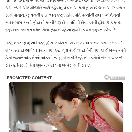
પતિ પત્નીના સંબંધ સૌથી પવિત્ર સંબંધ માનવામાં આવે છે જ્યારે બંનેના લગ્ન
થયા ત્યારે એકબીજાને સાથે રહેવાનું વચન આપતા હોય છે અને આજ વચન
સાથે પોતાના જીવનની શરૂઆત કરતા હોય પતિ પત્નીની ઢાલ બનીને તેની
સારસંભાળ કરતો હોય તો પત્ની પણ તેના પતિની સેવા કરતી હોય છે દાંપત્ય
જીવનમાં આગળ વધતાં તેના જીવન પહેલા સુખી જીવન જીવતા હોય છે.
પરંતુ ન જાણે શું થઈ જતું હોય કે બંને વચ્ચે મતભેદ શરૂ થતા જાય છે ત્યારે
લગ્ન સમય આપેલા વચન પણ કયા ગુમ થઈ જાય તેની પણ કોઈ ખબર નથી
હેતી જ્યારે એક તેઓ એકબીજા હળી મળીને રહે તો જ તેનો સંસાર ચાલતો
રહે નહીંતર તો તેના જીવન અડચણ જ પેદા થતી રહે છે.