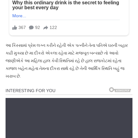
આ કિસ્સામાં પ્રેમ લગ્ન કરીને રહેતી એક પત્નીને તેના પતિએ ઘરની બહાર
કાઢી મુક્યા છે મા દીકરો એકલા રહેવા માટે મજબૂત બન્યાછે તો આવો
જાણીએકે આ મહિલા હાલ કેવી સ્થિતિમાં રહે છે હાલ રાજકોટમાં રહેતા
કાજલ બહેન મહેતા તેમના દીકરા સાથે રહે છે તેની આર્થિક સ્થિતિ બહું જ
ખરાબ છે.