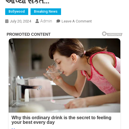
આપ્યો સંકેત…
Bollywood
Breaking News
Admin
On
July 20, 2024
Leave A Comment
ઐશ્વર્યા
રાય
અને
અભિષેક
બચ્ચન
થયા
અલગ,
સોશિયલ
મીડિયા
પર
ફેન્સને
આપ્યો
સંકેત…