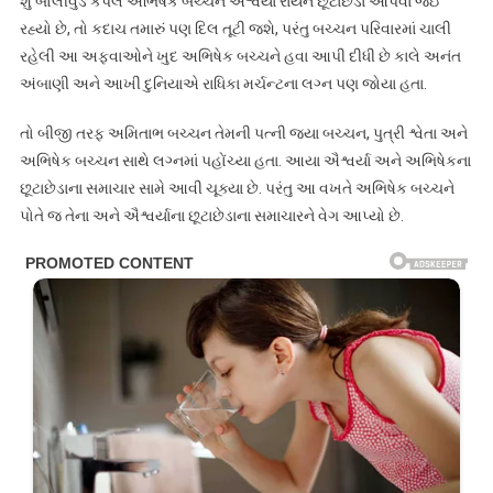
શું બોલીવુડ કપલ અભિષેક બચ્ચન ઐશ્વર્યા રાયને છૂટાછેડા આપવા જઈ
રહ્યો છે, તો કદાચ તમારું પણ દિલ તૂટી જશે, પરંતુ બચ્ચન પરિવારમાં ચાલી
રહેલી આ અફવાઓને ખુદ અભિષેક બચ્ચને હવા આપી દીધી છે કાલે અનંત
અંબાણી અને આખી દુનિયાએ રાધિકા મર્ચન્ટના લગ્ન પણ જોયા હતા.
તો બીજી તરફ અમિતાભ બચ્ચન તેમની પત્ની જયા બચ્ચન, પુત્રી શ્વેતા અને
અભિષેક બચ્ચન સાથે લગ્નમાં પહોંચ્યા હતા. આયા ઐશ્વર્યા અને અભિષેકના
છૂટાછેડાના સમાચાર સામે આવી ચૂક્યા છે. પરંતુ આ વખતે અભિષેક બચ્ચને
પોતે જ તેના અને ઐશ્વર્યાના છૂટાછેડાના સમાચારને વેગ આપ્યો છે.