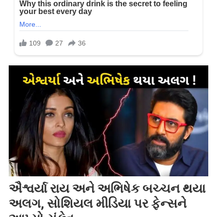
ઐશ્વર્યા રાય અને અભિષેક બચ્ચન થયા
અલગ, સોશિયલ મીડિયા પર ફેન્સને