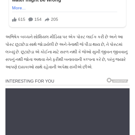
અભિષેક બચ્ચને સોશિયલ મીડિયા પર એક પોસ્ટ લાઈક કરી છે અને આ
પોસ્ટ છૂટાછેડા સાથે જોડાયેલી છે અને તેનાથી જે પીડા થાય છે, તે પોસ્ટમાં
લખ્યું છે. છૂટાછેડા એ કોઈના માટે સરળ નથી કે જેઓ સુખી જીવન જીવવાનું
સપનું નથી જોતા અથવા તેને ફરીથી બનાવવાની કલ્પના કરે છે, પરંતુ જ્યારે
આપણે દાયકાઓ સાથે રહેવાની અપેક્ષા રાખીએ છીએ.