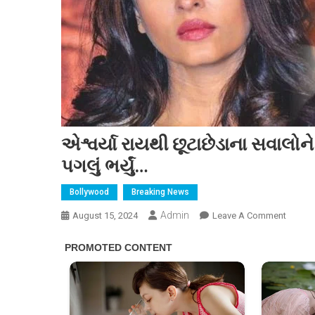
એશ્વર્યા રાયથી છૂટાછેડાના સવાલો
પગલું ભર્યું…
Bollywood
Breaking News
Admin
On
August 15, 2024
Leave A Comment
એશ્વર્યા
રાયથી
છૂટાછેડ
સવાલોન
લઈને
અભિષે