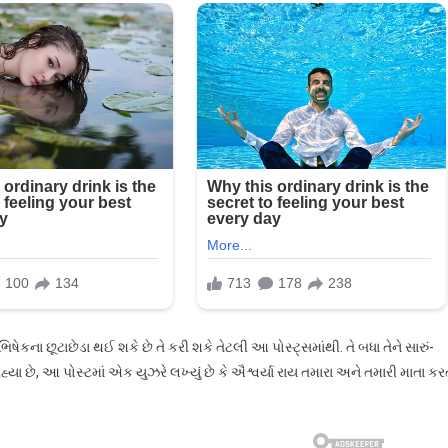
ષેકના છૂટાછેડા થઈ શકે છે તે કરી શકે તેટલી આ પોસ્ટ્સમાંથી. તે બધા તેને સારું-
રહ્યા છે, આ પોસ્ટમાં એક યુઝરે લખ્યું છે કે ઐશ્વર્યા રાય તમારા અને તમારી માતા કર