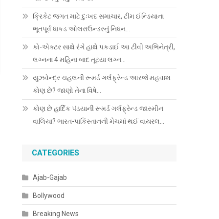
ક્રિકેટ જગત માટે દુઃખદ સમાચાર, ટીમ ઈન્ડિયાના
ભૂતપૂર્વ ધાકડ ઓલરાઉન્ડરનું નિધન…
કો-એક્ટર સાથે રંગે હાથે પકડાઈ આ ટીવી અભિનેત્રી,
લગ્નના 4 મહિના બાદ તૂટયા લગ્ન…
યુઝવેન્દ્ર ચહલની રૂમર્ડ ગર્લફ્રેન્ડ આરજે મહવાશ
કોણ છે? જાણો તેના વિષે…
કોણ છે હાર્દિક પંડયાની રૂમર્ડ ગર્લફ્રેન્ડ જાસ્મીન
વાલિયા? ભારત-પાકિસ્તાનની મેચમાં થઈ વાયરલ…
CATEGORIES
Ajab-Gajab
Bollywood
Breaking News