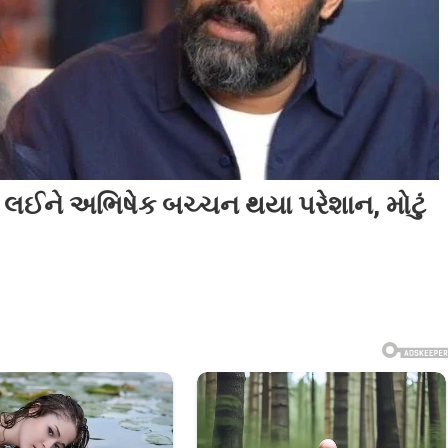
ને લઈને અભિષેક બચ્ચન થયા પરેશાન, મોટું
ાના
ે
ક