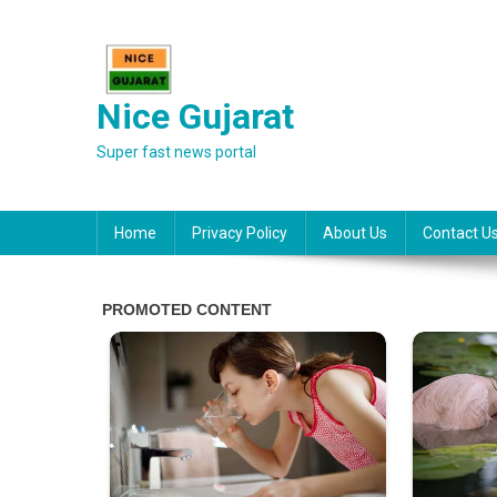
Skip
to
content
Nice Gujarat
Super fast news portal
Home
Privacy Policy
About Us
Contact U