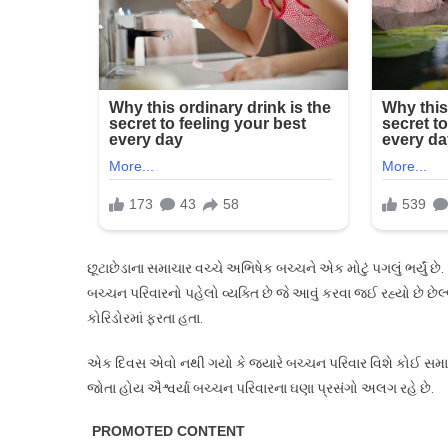
બચ્ચન
થયા
પરેશાન,
મોટું
પગલું
ભર્યું…
છૂટાછેડાના સમાચાર વચ્ચે અભિષેક બચ્ચને એક મોટું પગલું ભર્યું 
બચ્ચન પરિવારનો પહેલો વ્યક્તિ છે જે આવું કરવા જઈ રહ્યો છે છ
કોરિડોરમાં ફરતા હતા.
એક દિવસ એવો નથી ગયો કે જ્યારે બચ્ચન પરિવાર વિશે કોઈ સમાચ
જોતા હોય ઐશ્વર્યા બચ્ચન પરિવારના ઘણા પ્રસંગો અલગ રહે છે.