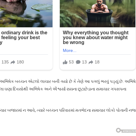
છે. અભિષેક બચ્ચન એટલો લાચાર બની ગયો છે કે તેણે આ પગલું ભરવું પડ્યું છે. અભિષ
ેલ્લા ઘણા દિવસોથી અભિષેક અને ઐશ્વર્યા રાયના છૂટાછેડાના સમાચાર ગપસપના
ાર બજારમાં ન આવે, ત્યારે બચ્ચન પરિવારમાં મતભેદના સમાચાર લોકો પોતાની નજર