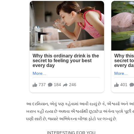
આ દરમિયાન, એવું પણ કહેવામાં આવી રહ્યું છે કે, ઐશ્વર્યા અને અભિ
ખરાબ કહી રહ્યા છે અથવા ઐશ્વર્યાથી છૂટાછેડા અંગેના પ્રશ્નો પૂછી 
ઘણી સારી છે, જ્યારે અભિષેકના બીજા ફોટો પર લખ્યું છે.