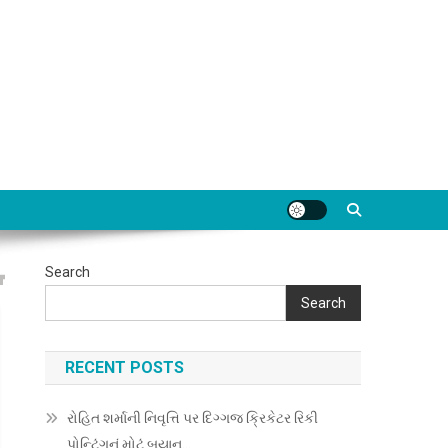
Search
Search
RECENT POSTS
રોહિત શર્માની નિવૃત્તિ પર દિગ્ગજ ક્રિકેટર રિકી
પોન્ટિંગનું મોટું બયાન…