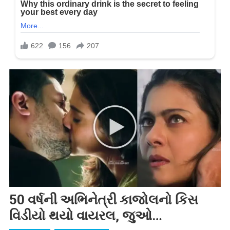
50 વર્ષની અભિનેત્રી કાજોલનો કિસ
વિડીયો થયો વાયરલ, જુઓ…