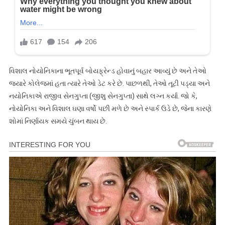
વિશાલ નોયોનિકાના ભૂતપૂર્વ બોયફ્રેન્ડ હોવાનું બહાર આવ્યું છે અને તેઓ
જ્યારે કોલેજમાં હતા ત્યારે તેઓ ડેટ કરે છે. પાછળથી, તેઓ તૂટી પડ્યા અને
નયોનિકાએ રાજીવ સેનગુપ્તા (જીશુ સેનગુપ્તા) સાથે લગ્ન કર્યા. જો કે,
નોયોનિકા અને વિશાલ ઘણા વર્ષો પછી મળે છે અને સ્પાર્ક ઉડે છે, જેના કારણે
શોમાં નિર્ણાયક સમયે ચુંબન થાય છે.