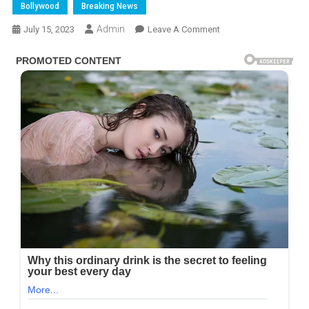
Bollywood
Breaking News
Admin
On
July 15, 2023
Leave A Comment
50
વર્ષની
અભિનેત્રી
કાજોલનો
કિસ
વિડીયો
થયો
વાયરલ,
જુઓ…