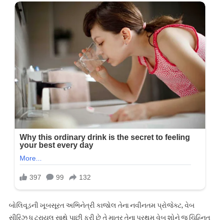
બોલિવૂડની ખૂબસૂરત અભિનેત્રી કાજોલ તેના નવીનતમ પ્રોજેક્ટ, વેબ
સીરિઝ ધ ટ્રાયલ સાથે પાછી ફરી છે તે માત્ર તેના પ્રથમ વેબ શોને જ ચિહ્નિત