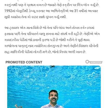
કરતું નથી પણ તે પ્રથમ વખત છે જ્યારે તેણે સ્ક્રીન પર લિપ લૉક કર્યું છે.
1992માં બેખુદીથી ડેબ્યૂ કરનાર આ અભિનેત્રીએ આ 31 વર્ષોમાં અત્યાર
સુધી ક્યારેય તેના કો-સ્ટાર સાથે ચુંબન કર્યું નથી.
આ ટ્રાયલ એક માતા વિશે છે જે તેના પતિ લાંચ અને સેક્સ સ્કેન્ડલમાં
ફસાયા પછી તેના પરિવારને ચાલુ રાખવા માટે સંઘર્ષ કરી રહી છે. તેણીએ એક
કાયદાકીય પેઢીમાં જોડાવાની ફરજ પડી છે જેથી કરીને તે પૂર્ણ થાય.
કાજોલના પાત્રનું નામ નયોનિકા સેનગુપ્તા છે અને તેણીને વિશાલ ચૌબેની
સહ-માલિકીની પેઢીમાં નોકરી મળે છે, જેનો નિબંધ અલી ખાન છે.