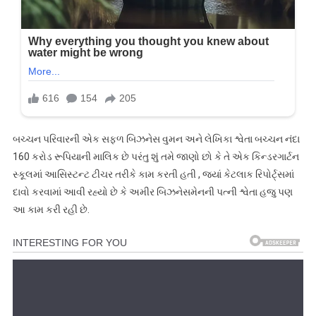
બચ્ચન પરિવારની એક સફળ બિઝનેસ વુમન અને લેખિકા શ્વેતા બચ્ચન નંદા
160 કરોડ રૂપિયાની માલિક છે પરંતુ શું તમે જાણો છો કે તે એક કિન્ડરગાર્ટન
સ્કૂલમાં આસિસ્ટન્ટ ટીચર તરીકે કામ કરતી હતી , જ્યાં કેટલાક રિપોર્ટ્સમાં
દાવો કરવામાં આવી રહ્યો છે કે અમીર બિઝનેસમેનની પત્ની શ્વેતા હજુ પણ
આ કામ કરી રહી છે.