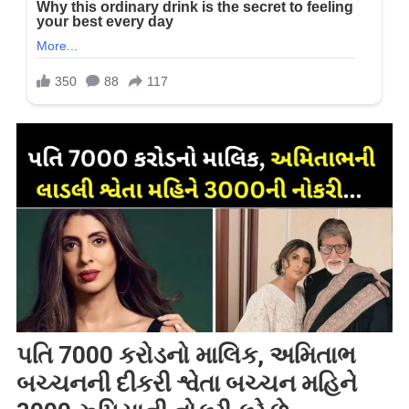
પતિ 7000 કરોડનો માલિક, અમિતાભ
બચ્ચનની દીકરી શ્વેતા બચ્ચન મહિને