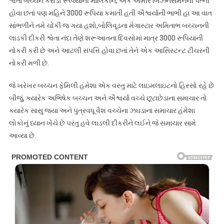
શ્વેતા બચ્ચન કરોડો રૂપિયાની માલિકીન, એક અમીર બિઝનેસમેનની પત્ની
હોવા છતાં પણ મહિને 3000 રૂપિયા કમાતી હતી ઐશ્વર્યાની ભાભી હા આ વાત
સાંભળીને તમે ચોંકી જ ગયા હશો,બોલિવૂડના મેગાસ્ટાર અમિતાભ બચ્ચનની
લાડકી દીકરી શ્વેતા નંદા તેણે શરૂઆતના દિવસોમાં માત્ર 3000 રૂપિયાની
નોકરી કરી છે અને આટલી સંપત્તિ હોવા છતાં તેને એક આસિસ્ટન્ટ ટીચરની
નોકરી મળી છે.
જે ખરેખર બચ્ચન ફેમિલી હંમેશા એક વસ્તુ માટે લાઇમલાઇટનો હિસ્સો રહે છે
બીજું, ક્યારેક અભિષેક બચ્ચન અને ઐશ્વર્યા વચ્ચે છૂટાછેડાના સમાચાર તો
ક્યારેક સાસુ જયા અને પુત્રવધૂ વૈશ વચ્ચેના ઝઘડાના સમાચાર હંમેશા
લોકોનું ધ્યાન ખેંચે છે પરંતુ હવે લાડલી દીકરીને લઈને જે સમાચાર સામે
આવ્યા છે.