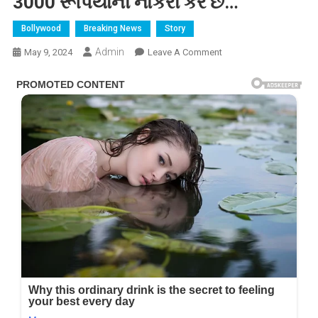
3000 રૂપિયાની નોકરી કરે છે…
Bollywood
Breaking News
Story
Admin
On
May 9, 2024
Leave A Comment
પતિ
7000
કરોડનો
માલિક,
અમિતાભ
બચ્ચનની
દીકરી
શ્વેતા
બચ્ચન
મહિને
3000
રૂપિયાની
નોકરી
કરે
છે…