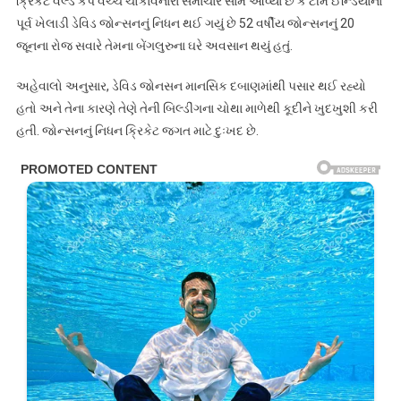
ક્રિકેટ વર્લ્ડ કપ વચ્ચે ચોંકાવનારા સમાચાર સામે આવ્યા છે કે ટીમ ઈન્ડિયાના
પૂર્વ ખેલાડી ડેવિડ જોન્સનનું નિધન થઈ ગયું છે 52 વર્ષીય જોન્સનનું 20
જૂનના રોજ સવારે તેમના બેંગલુરુના ઘરે અવસાન થયું હતું.
અહેવાલો અનુસાર, ડેવિડ જોનસન માનસિક દબાણમાંથી પસાર થઈ રહ્યો
હતો અને તેના કારણે તેણે તેની બિલ્ડીંગના ચોથા માળેથી કૂદીને ખુદખુશી કરી
હતી. જોન્સનનું નિધન ક્રિકેટ જગત માટે દુઃખદ છે.