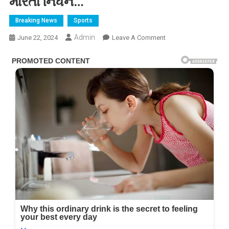
મારતા નિધન…
Breaking News
Sports
Admin
On
June 22, 2024
Leave A Comment
ક્રિકેટ
જગતમાં
સન્નાટો,
ભારતના
દિગ્ગજ
ક્રિકેટરે
ચોથા
માળેથી
છલાંગ
મારતા
નિધન…