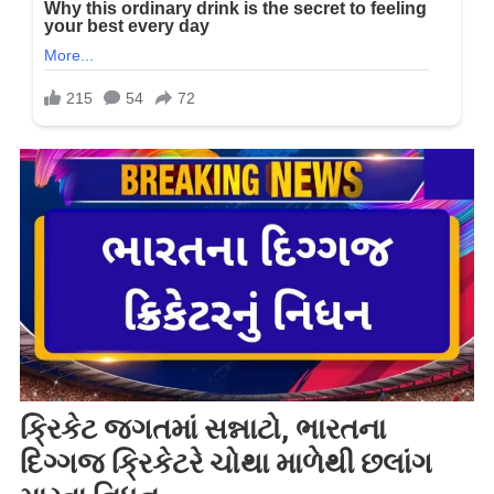
ક્રિકેટ જગતમાં સન્નાટો, ભારતના
દિગ્ગજ ક્રિકેટરે ચોથા માળેથી છલાંગ