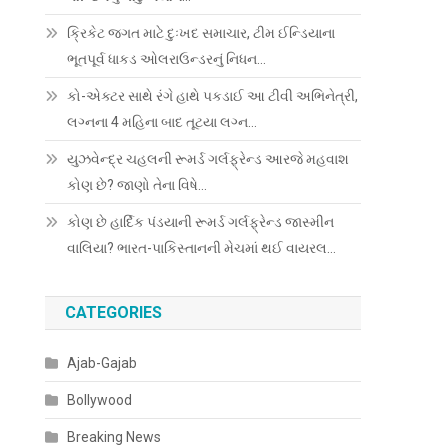
ક્રિકેટ જગત માટે દુઃખદ સમાચાર, ટીમ ઈન્ડિયાના
ભૂતપૂર્વ ધાકડ ઓલરાઉન્ડરનું નિધન…
કો-એક્ટર સાથે રંગે હાથે પકડાઈ આ ટીવી અભિનેત્રી,
લગ્નના 4 મહિના બાદ તૂટયા લગ્ન…
યુઝવેન્દ્ર ચહલની રૂમર્ડ ગર્લફ્રેન્ડ આરજે મહવાશ
કોણ છે? જાણો તેના વિષે…
કોણ છે હાર્દિક પંડયાની રૂમર્ડ ગર્લફ્રેન્ડ જાસ્મીન
વાલિયા? ભારત-પાકિસ્તાનની મેચમાં થઈ વાયરલ…
CATEGORIES
Ajab-Gajab
Bollywood
Breaking News