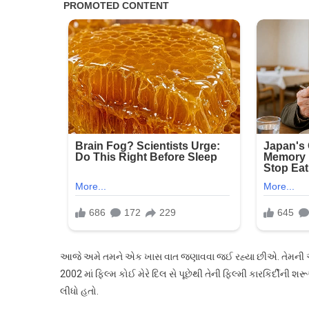
આજે અમે તમને એક ખાસ વાત જણાવવા જઈ રહ્યા છીએ. તેમની આવી 
2002 માં ફિલ્મ કોઈ મેરે દિલ સે પૂછેથી તેની ફિલ્મી કારકિર્દીની
લીધો હતો.