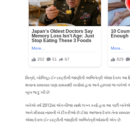
જ્યારે
ઈશા
દેઓલે
આ
ફિલ્મ
માટે
હેમા
માલિની
પાસેથી
રજા
માંગી…
મિત્રો, બોલિવૂડ ઈન્ડસ્ટ્રીની જાણીતી અભિનેત્રી એશા દેવલ આ 
થવાના સમાચાર ઘણા સમયથી ચર્ચામાં હતા અને હાલમાં જ બંનેએ 
ખૂબ જ દુઃખી છે.
બંનેએ વર્ષ 2012માં એકબીજા સાથે લગ્ન કર્યા હતા.આ પછી બંન
અને મીરાયા નામની બે દીકરીઓ છે.ઈશા આજના દેવલ.તેના સમયમાં
એશા દેવલ ઈન્ડસ્ટ્રીની જાણીતી અભિનેત્રીઓમાંની એક છે.