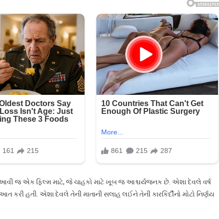
જ એક ફિલ્મ માટે, જે ચાહકો માટે ખૂબ જ આશ્ચર્યજનક છે. એશા દેવલે વર્ષ
 શરૂઆત કરી હતી. એશા દેવલે તેની માતાની સલાહ લઈને તેની કારકિર્દીનો મોટો નિર્ણય