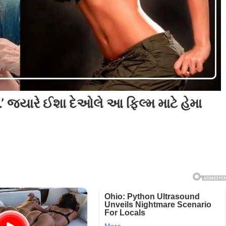
ે…’ જ્યારે ઈશા દેઓલે આ ફિલ્મ માટે હેમા