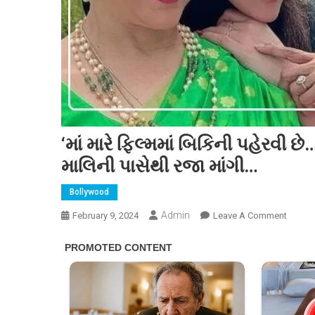
‘માં મારે ફિલ્મમાં બિકિની પહેરવી છ
માલિની પાસેથી રજા માંગી…
Bollywood
Admin
On
February 9, 2024
Leave A Comment
‘માં
મારે
ફિલ્મમાં
બિકિની
પહેરવી
છે…’