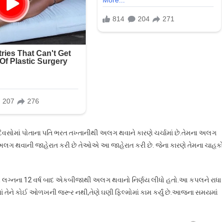
દિવસોમાં પોતાના પતિ ભરત તખ્તાનીથી અલગ થવાને કારણે ચર્ચામાં છે.તેમના અલગ
અલગ થવાની જાહેરાત કરી છે તેઓએ આ જાહેરાત કરી છે. જેના કારણે તેમના ચાહક
ેએ લગ્નના 12 વર્ષ બાદ એકબીજાથી અલગ થવાનો નિર્ણય લીધો હતો.આ કપલને રાધા
 તેને કોઈ ઓળખની જરૂર નથી,તેણે ઘણી ફિલ્મોમાં કામ કર્યું છે.આજના સમયમાં