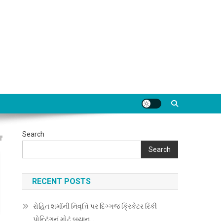
Search
Search
RECENT POSTS
રોહિત શર્માની નિવૃત્તિ પર દિગ્ગજ ક્રિકેટર રિકી
પોન્ટિંગનું મોટું બયાન…