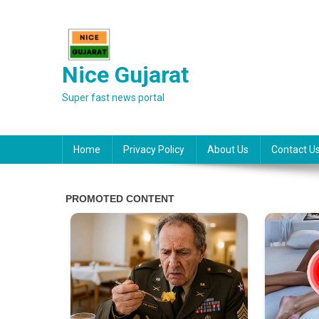
Skip
to
content
Nice Gujarat
Super fast news portal
Home
Privacy Policy
About Us
Contact U