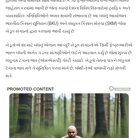
હાલમાં એવા સમાચાર સામે આવ્યા છે કે 16 ફેબ્રુઆરીના રોજ ભારત બંધની
જાહેરાત કરવામાં આવી છે જેના કારણે દેશના વિવિધ વિસ્તારોમાં ટ્રાફિક અને
વ્યવસાયિક ગતિવિધિઓને અસર થવાની સંભાવના છે આ બંધનું આયોજન
ભારતીય કિસાન યુનિયન (BKU) અને સંયુક્ત કિસાન મોરચા (SKM) જેવા
ખેડૂત સંગઠનો દ્વારા કરવામાં આવી રહ્યું છે.
ખેડૂતોએ શા માટે બંધનું એલાન આપ્યું? ખેડૂત સંગઠનોએ 16મી ફેબ્રુઆરીએ
ભારત બંધની અનેક પડતર માંગણીઓને લઈને આહ્વાન કર્યું છે જેમાં મુખ્ય છે:
લઘુત્તમ ટેકાના ભાવ (એમએસપી) ગેરંટી કાયદો: ખેડૂતો તેમના પાકને લઘુત્તમ
ટેકાના ભાવ મળે તે સુનિશ્ચિત કરવા માંગે છે, જેથી તેઓ વાજબી નફો મેળવી
શકે.