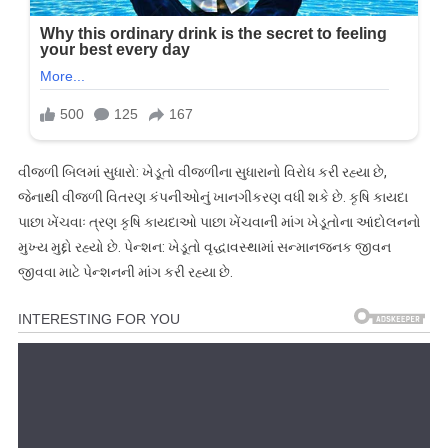
વીજળી બિલમાં સુધારો: ખેડૂતો વીજળીના સુધારાનો વિરોધ કરી રહ્યા છે,
જેનાથી વીજળી વિતરણ કંપનીઓનું ખાનગીકરણ વધી શકે છે. કૃષિ કાયદા
પાછા ખેંચવાઃ ત્રણ કૃષિ કાયદાઓ પાછા ખેંચવાની માંગ ખેડૂતોના આંદોલનનો
મુખ્ય મુદ્દો રહ્યો છે. પેન્શન: ખેડૂતો વૃદ્ધાવસ્થામાં સન્માનજનક જીવન
જીવવા માટે પેન્શનની માંગ કરી રહ્યા છે.