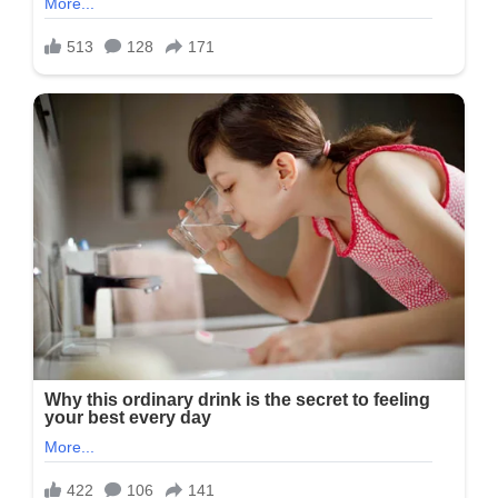
મૂડમાં…