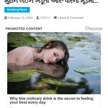
મુદ્દાને લઈને ખેડૂતો આર-પારના મૂડમાં…
Breaking News
Admin
On
February 12, 2024
Leave A Comment
16મી
ફેબ્રુઆરીએ
ભારત
બંધનું
એલાન!
કૃષિ
કાયદા,
પેન્શન,
વીજળી
બિલ
જેવા
મુદ્દાને
લઈને
ખેડૂતો
આર-
પારના