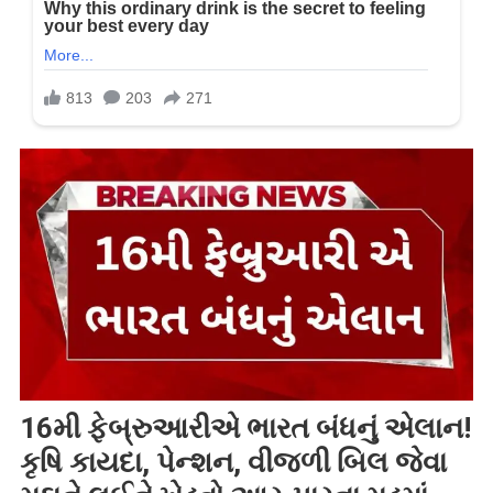
16મી ફેબ્રુઆરીએ ભારત બંધનું એલાન!
કૃષિ કાયદા, પેન્શન, વીજળી બિલ જેવા