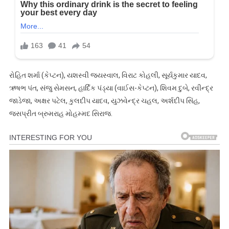
રોહિત શર્મા (કેપ્ટન), યશસ્વી જયસ્વાલ, વિરાટ કોહલી, સૂર્યકુમાર યાદવ,
ઋષભ પંત, સંજુ સેમસન, હાર્દિક પંડ્યા (વાઈસ-કેપ્ટન), શિવમ દુબે, રવીન્દ્ર
જાડેજા, અક્ષર પટેલ, કુલદીપ યાદવ, યુઝવેન્દ્ર ચહલ, અર્શદીપ સિંહ,
જસપ્રીત બ્રુમરાહ મોહમ્મદ સિરાજ.