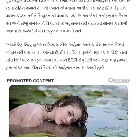
ગુડ ન્યૂઝ: BCCIએ T20 વર્લ્ડ કપ માટે ભારતીય ટીમની જાહેરાત કરી દીધી છે
જ્યાં રોહિત શર્માને ટીમની કમાન સોંપવામાં આવી છે જ્યારે હાર્દિક પંડ્યાને
વાઇસ કેપ્ટન તરીકે નિયુક્ત કરવામાં આવ્યો છે. આ ઉપરાંત બેટ્સમેન રિષભ
પંત અને સંજુ સેમસનને વિકેટકીપર બેટ્સમેન તરીકે ટીમમાં સામેલ કરવામાં
આવ્યા છે. જ્યારે કેએલ રાહુલને તક મળી નથી.
જ્યારે રિંકુ સિંહ, શુભમન ગિલ, ખલીલ અહેમદ અને અવેશ ખાનને રિઝર્વ
પ્લેયર તરીકે રાખવામાં આવ્યા છે. ટીમમાં શિવમ દુબેને પણ તક મળી છે. તેમાં
ચીફ સિલેક્ટર અજીત અગરકર અને BCCI સેક્રેટરી જય શાહ પણ હાજર
હતા. બેઠક બાદ ટીમ ઈન્ડિયાની જાહેરાત કરવામાં આવી હતી.