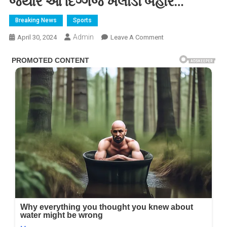
જ્યારે આ દિગ્ગજ ખેલાડી બહાર…
Breaking News
Sports
Admin
On
April 30, 2024
Leave A Comment
T20
વર્લ્ડ
કપ
માટે
ભારતીય
ટીમનું
એલાન,
આ
ખેલાડીઓને
મળ્યો
મોકો
જ્યારે
આ
દિગ્ગજ
ખેલાડી
બહાર…