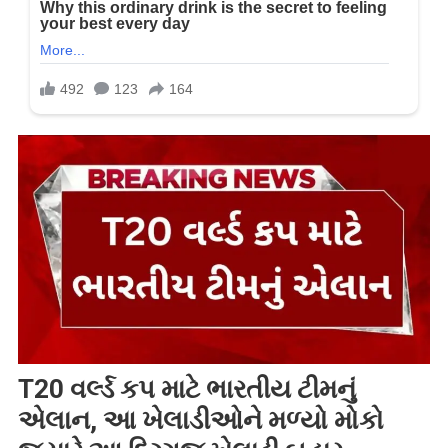
T20 વર્લ્ડ કપ માટે ભારતીય ટીમનું
એલાન, આ ખેલાડીઓને મળ્યો મોકો