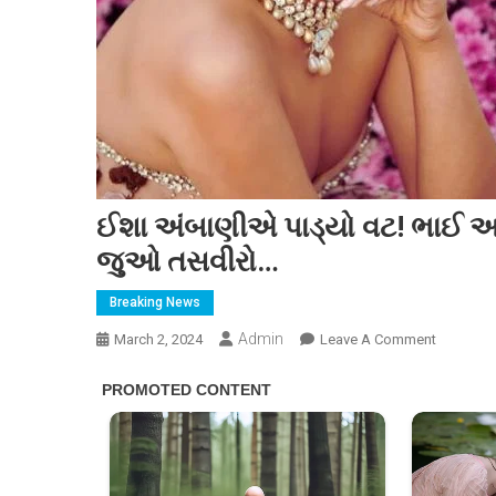
ઈશા અંબાણીએ પાડ્યો વટ! ભાઈ અનંત
જુઓ તસવીરો…
Breaking News
Admin
On
March 2, 2024
Leave A Comment
ઈશા
અંબાણી
પાડ્યો
વટ!
ભાઈ
અનંતના