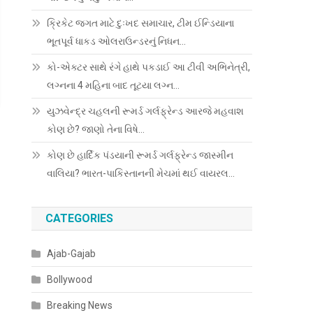
ક્રિકેટ જગત માટે દુઃખદ સમાચાર, ટીમ ઈન્ડિયાના
ભૂતપૂર્વ ધાકડ ઓલરાઉન્ડરનું નિધન…
કો-એક્ટર સાથે રંગે હાથે પકડાઈ આ ટીવી અભિનેત્રી,
લગ્નના 4 મહિના બાદ તૂટયા લગ્ન…
યુઝવેન્દ્ર ચહલની રૂમર્ડ ગર્લફ્રેન્ડ આરજે મહવાશ
કોણ છે? જાણો તેના વિષે…
કોણ છે હાર્દિક પંડયાની રૂમર્ડ ગર્લફ્રેન્ડ જાસ્મીન
વાલિયા? ભારત-પાકિસ્તાનની મેચમાં થઈ વાયરલ…
CATEGORIES
Ajab-Gajab
Bollywood
Breaking News