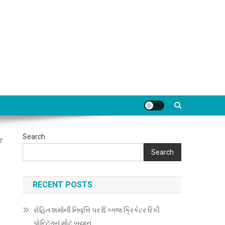
Search
Search
RECENT POSTS
રોહિત શર્માની નિવૃત્તિ પર દિગ્ગજ ક્રિકેટર રિકી
પોન્ટિંગનું મોટું બયાન…