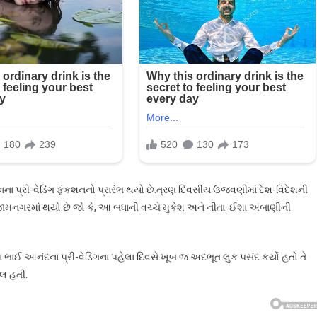
ાના પ્રી-વેડિંગ ફંકશનનો પ્રારંભ થયો છે.ત્રણ દિવસીય ઉજવણીમાં દેશ-વિદેશની
જામનગરમાં થયો છે જો કે, આ બધાની વચ્ચે મુકેશ અને નીતા. ઈશા અંબાણીની
ભાઈ આનંદના પ્રી-વેડિંગના પહેલા દિવસે ખૂબ જ અદભૂત લુક પસંદ કર્યો હતો તે
ેલ હતી.