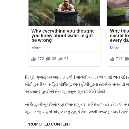
વેડિંગ
ફંક્શનમાં
અદ્ભુત
ગાઉન
પહેર્યું,
જુઓ
તસવીરો…
મિત્રો, ગુજરાતના જામનગરમાં 1 માર્ચથી અનંત અંબાણી અને રાધિક
મોટી હસ્તીઓ સહિત બોલિવૂડ અને હોલીવુડના સ્ટાર્સનો મેળાવડો 
એકમાત્ર પુત્રીએ તેના ખૂબસૂરત લુકથી શોને ચોર્યો.
બોલિવૂડની સુંદરીઓ પણ ઈશાના લુક સામે નિષ્ફળ ગઈ. ઈશાએ તેના 
ખૂબ જ સુંદર હતી એવું લાગતું હતું કે તેના પરથી નજર હટાવવી મુશ્ક