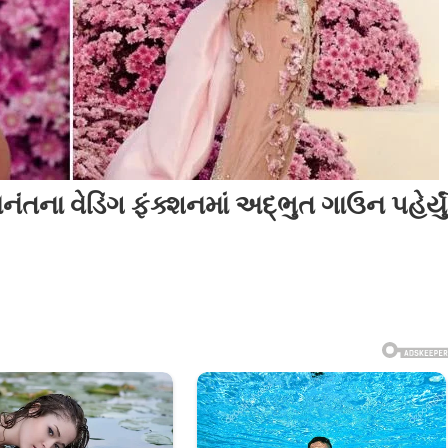
ના વેડિંગ ફંક્શનમાં અદ્ભુત ગાઉન પહેર્યું
એ