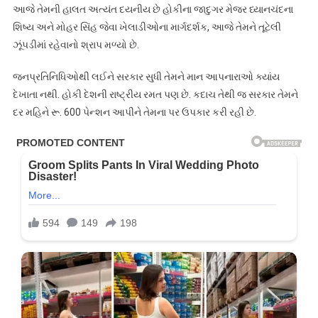
આજે તેમની હાલત અત્યંત દયનીય છે હોકીના જાદુગર મેજર ધ્યાનચંદના
શિષ્ય અને મોહર સિંહ જેવા ખેલાડીઓના માર્ગદર્શક, આજે તેમને તૂટેલી
ઝૂંપડીમાં રહેવાનો શ્રાપ મળ્યો છે.
જનપ્રતિનિધિઓથી લઈને સરકાર સુધી તેમને માન આપનારાઓ ક્યાંય
દેખાતા નથી. હોકી દેશની રાષ્ટ્રીય રમત પણ છે. કદાચ તેથી જ સરકાર તેમને
દર મહિને રૂ. 600 પેન્શન આપીને તેમના પર ઉપકાર કરી રહી છે.