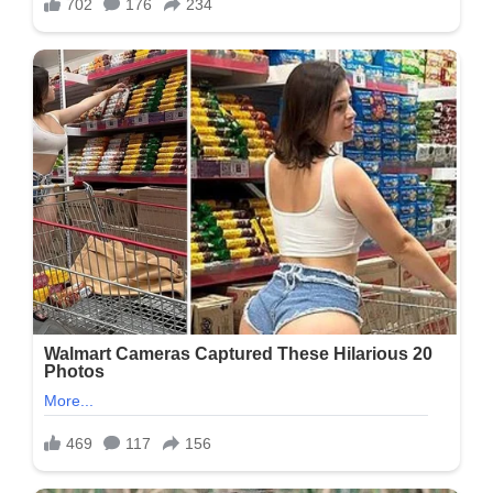
તો
જુઓ,
ક્યારેક
દેશના
સ્ટાર્સમાં
સામેલ
હતા,
આજે
બે
ટાઈમની
રોટલી
પણ
નસીબ
નથી…