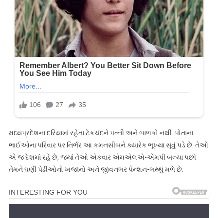
મધ્યપ્રદેશના દરિયામાં રહેતા ટેકચંદને પત્ની અને બાળકો નથી. પોતાના
ભાઈઓના પરિવાર પર નિર્ભર આ કમનસીબને ક્યારેક ભૂખ્યા સૂવું પડે છે. તેઓ
એ જ દેશમાં રહે છે, જ્યાં તેઓ એકવાર એમએલએ-એમપી બન્યા પછી
તેમને ઘણી પેઢીઓનો ખજાનો અને જીવનભર પેન્શન-ભથ્થું મળે છે.