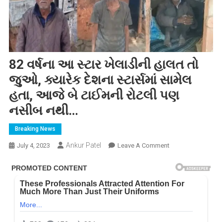
82 વર્ષના આ સ્ટાર ખેલાડીની હાલત તો
જુઓ, ક્યારેક દેશના સ્ટાર્સમાં સામેલ
હતા, આજે બે ટાઈમની રોટલી પણ
નસીબ નથી…
Breaking News
Ankur Patel
On
July 4, 2023
Leave A Comment
82
વર્ષના
આ
સ્ટાર
ખેલાડીની
હાલત