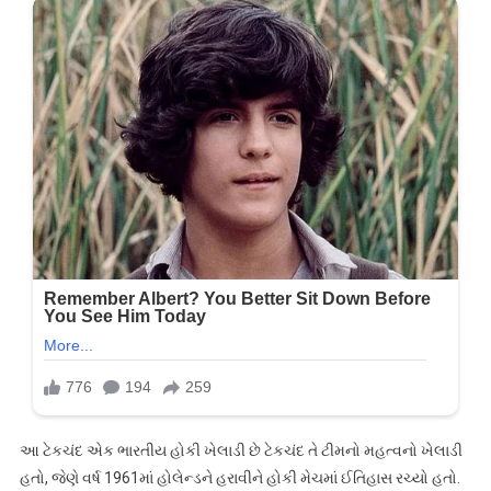
આ ટેકચંદ એક ભારતીય હોકી ખેલાડી છે ટેકચંદ તે ટીમનો મહત્વનો ખેલાડી
હતો, જેણે વર્ષ 1961માં હોલેન્ડને હરાવીને હોકી મેચમાં ઈતિહાસ રચ્યો હતો.