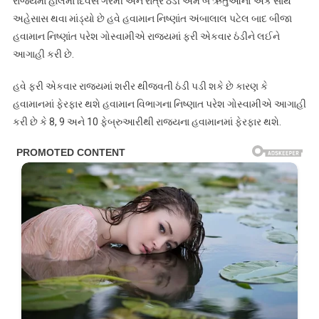
રાજ્યમાં હાલમાં દિવસે ગરમી અને રાત્રે ઠંડી એમ બે ઋતુઓનો એક સાથે
અહેસાસ થવા માંડ્યો છે હવે હવામાન નિષ્ણાંત અંબાલાલ પટેલ બાદ બીજા
હવામાન નિષ્ણાંત પરેશ ગોસ્વામીએ રાજ્યમાં ફરી એકવાર ઠંડીને લઈને
આગાહી કરી છે.
હવે ફરી એકવાર રાજ્યમાં શરીર થીજવતી ઠંડી પડી શકે છે કારણ કે
હવામાનમાં ફેરફાર થશે હવામાન વિભાગના નિષ્ણાત પરેશ ગોસ્વામીએ આગાહી
કરી છે કે 8, 9 અને 10 ફેબ્રુઆરીથી રાજ્યના હવામાનમાં ફેરફાર થશે.