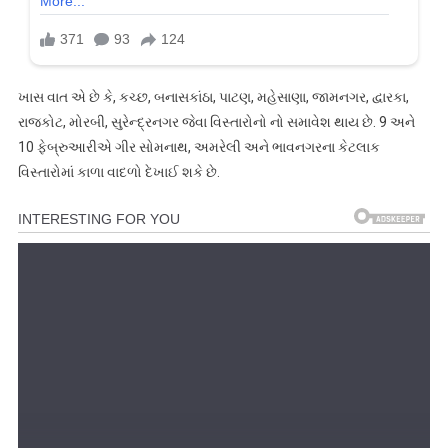
ખાસ વાત એ છે કે, કચ્છ, બનાસકાંઠા, પાટણ, મહેસાણા, જામનગર, દ્વારકા,
રાજકોટ, મોરબી, સુરેન્દ્રનગર જેવા વિસ્તારોનો નો સમાવેશ થાય છે. 9 અને
10 ફેબ્રુઆરીએ ગીર સોમનાથ, અમરેલી અને ભાવનગરના કેટલાક
વિસ્તારોમાં કાળા વાદળો દેખાઈ શકે છે.