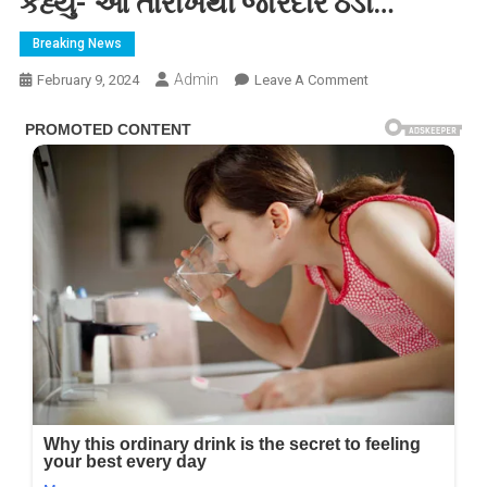
કહ્યું- આ તારીખથી જોરદાર ઠંડી…
Breaking News
Admin
On
February 9, 2024
Leave A Comment
અંબાલાલ
પટેલ
બાદ
હવામાન
નિષ્ણાંત
પરેશ
ગોસ્વામીએ
કરી
ભારે
આગાહી,
કહ્યું-
આ
તારીખથી
જોરદાર
ઠંડી…