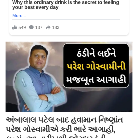
અંબાલાલ પટેલ બાદ હવામાન નિષ્ણાંત
પરેશ ગોસ્વામીએ કરી ભારે આગાહી,