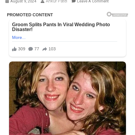
Ankur Patel
On
August 9, 2024
Leave A Comment
સામંથાથી
છૂટાછેડા
લીધા
બાદ
નાગા
ચૈતન્યની
સગાઈ,
અભિનેત્રી
સાથે
ગુપચુપ
તસવીરો
શેર
કરી…