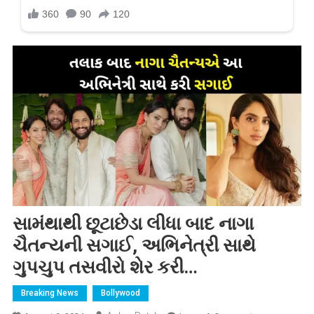
સામંથાથી છૂટાછેડા લીધા બાદ નાગા
ચૈતન્યની સગાઈ, અભિનેત્રી સાથે
ગુપચુપ તસવીરો શેર કરી…
Breaking News
Bollywood