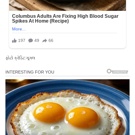
ફોટો ક્રેડિટ:ગૂગલ