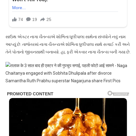
સાઉથ એક્ટર નાગા ચૈતન્યએ શોભિતા ધૂલીપાલા સાથેના સંબંધોને નવું નામ
આપ્યું છે. તાજેતરમાં નાગા ચૈતન્યએ શોભિતા ધુલીપાલા સાથે સગાઈ કરી અને
તેને પોતાનો જીવનસાથી બનાવ્યો. હા, ફરી એકવાર નાગા ચૈતન્ય બની ગયા છે.