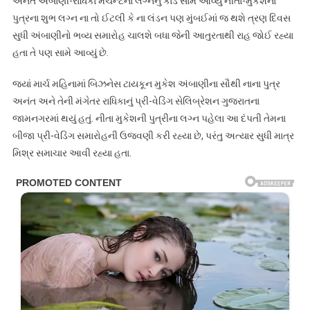
અનંત અંબાણી-રાધિકા મર્ચન્ટના લગ્નનું કાર્ડ સામે આવ્યું નીતા-મુકેશના
પુત્રના શુભ લગ્ન ના તો ઈટલી કે ના લંડન પણ મુંબઈમાં જ થશે ત્રણ દિવસ
સુધી અંબાણીનો ભવ્ય સમારોહ ચાલશે બધા જેની આતુરતાથી રાહ જોઈ રહ્યા
હતા તે પણ સામે આવ્યું છે.
જ્યાં માર્ચ મહિનામાં બિઝનેસ ટાયકૂન મુકેશ અંબાણીના સૌથી નાના પુત્ર
અનંત અને તેની મંગેતર રાધિકાનું પ્રી-વેડિંગ સેલિબ્રેશન ગુજરાતના
જામનગરમાં થયું હતું. નીતા મુકેશની પુત્રીના લગ્ન પહેલા આ દંપતી તેમના
બીજા પ્રી-વેડિંગ સમારોહની ઉજવણી કરી રહ્યા છે, પરંતુ અત્યાર સુધી માત્ર
મિશ્ર સમાચાર આવી રહ્યા હતા.