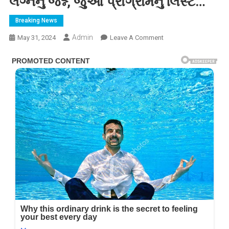
લગ્નનું જશ્ન, જુઓ પ્રોગ્રામનું લિસ્ટ…
Breaking News
Admin
On
May 31, 2024
Leave A Comment
અનંત
અંબાણી-
રાધિકા
મર્ચન્ટની
લગ્નની
કંકોત્રી
આવી
સામે,
3
દિવસ
સુધી
ચાલશે
લગ્નનું
જશ્ન,
જુઓ
પ્રોગ્રામનું