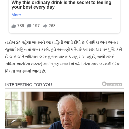
તારીખ 24 પહેલા જ તમને આ માહિતી આપી દીધી છે કે રાધિકા અને અનંત
જુલાઈ મહિનામાં લગ્ન કરશે, હવે અંબાણી પરિવારે આ સમાચાર પર પુષ્ટિ કરી
છે અને અંતે રાધિકાના લગ્નનું સત્તાવાર કાર્ડ બહાર આવ્યું છે, ચાલો તમને
રાધિકા આનંદના લગ્નનું આમંત્રણ બતાવીએ જેમાં તેના ભવ્ય લગ્નની દરેક
વિગતો આપવામાં આવી છે.