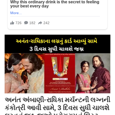
અનંત અંબાણી-રાધિકા મર્ચન્ટની લગ્નની
કંકોત્રી આવી સામે, 3 દિવસ સુધી ચાલશે