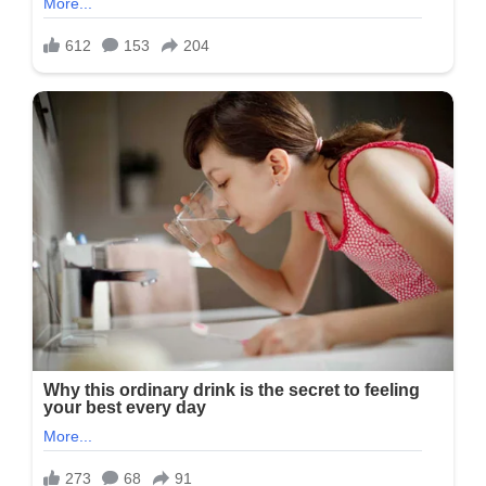
લિસ્ટ…