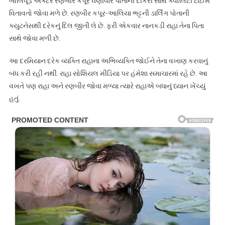
બોલિવૂડ એક્ટર રણબીર કપૂર ઘણીવાર પોતાની દીકરી સાથે ક્વોલિટી ટાઈમ
વિતાવતો જોવા મળે છે. રણબીર કપૂર-આલિયા ભટ્ટની ડાર્લિંગ પોતાની
ક્યુટનેસથી દરેકનું દિલ જીતી લે છે. ફરી એકવાર નાનકડી રાહા તેના પિતા
સાથે જોવા મળી છે.
આ દરમિયાન દરેક વ્યક્તિ રાહાના અભિવ્યક્તિ જોઈને તેના વખાણ કરવાનું
બંધ કરી રહી નથી. રાહા સોશિયલ મીડિયા પર હંમેશા સમાચારમાં રહે છે. આ
વખતે પણ રાહા અને રણબીર જોવા મળ્યા ત્યારે રાહાએ બધાનું ધ્યાન ખેંચ્યું
હતું.