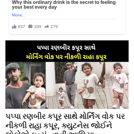
પપ્પા રણબીર કપૂર સાથે મોર્નિંગ વોક પર
નીકળી રાહા કપૂર, ક્યુટનેસ જોઈને