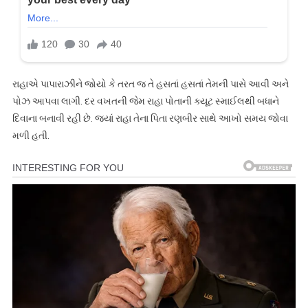
રાહાએ પાપારાઝીને જોયો કે તરત જ તે હસતાં હસતાં તેમની પાસે આવી અને
પોઝ આપવા લાગી. દર વખતની જેમ રાહા પોતાની ક્યૂટ સ્માઈલથી બધાને
દિવાના બનાવી રહી છે. જ્યાં રાહા તેના પિતા રણબીર સાથે આખો સમય જોવા
મળી હતી.