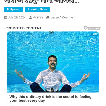
લોકોએ કહ્યું- નાની આલિયા…
Bollywood
Breaking News
Admin
On
July 29, 2024
Leave A Comment
પપ્પા
રણબીર
કપૂર
સાથે
મોર્નિંગ
વોક
પર
નીકળી
રાહા
કપૂર,
ક્યુટનેસ
જોઈને
લોકોએ
કહ્યું-
નાની
આલિયા…