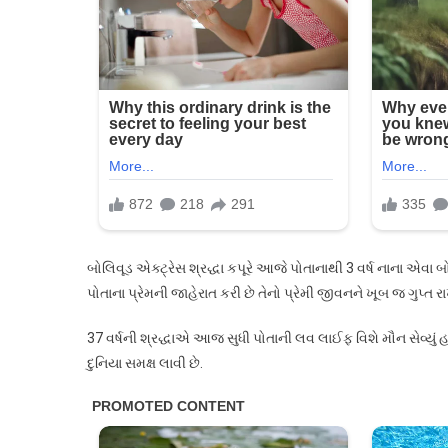
પ્યાર,
3
વર્ષ
નાના
બોયફ્રેન્ડ
રાહુલ
મોદી
સાથે
લિવ-
ઈનમાં…
બોલિવૂડ એક્ટ્રેસ શ્રદ્ધા કપૂરે આજે પોતાનાથી 3 વર્ષ નાના એવા બ
પોતાના પ્રેમની જાહેરાત કરી છે તેનો પ્રેમી જીવનને ખૂબ જ ગુપ્ત રાખ
37 વર્ષની શ્રદ્ધાએ આજ સુધી પોતાની લવ લાઈફ વિશે મૌન સેવ્યું હતું
દુનિયા સમક્ષ લાવી છે.