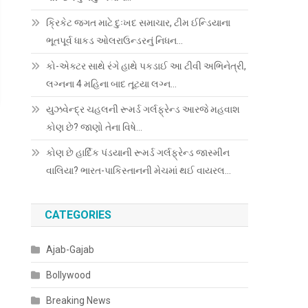
ક્રિકેટ જગત માટે દુઃખદ સમાચાર, ટીમ ઈન્ડિયાના
ભૂતપૂર્વ ધાકડ ઓલરાઉન્ડરનું નિધન…
કો-એક્ટર સાથે રંગે હાથે પકડાઈ આ ટીવી અભિનેત્રી,
લગ્નના 4 મહિના બાદ તૂટયા લગ્ન…
યુઝવેન્દ્ર ચહલની રૂમર્ડ ગર્લફ્રેન્ડ આરજે મહવાશ
કોણ છે? જાણો તેના વિષે…
કોણ છે હાર્દિક પંડયાની રૂમર્ડ ગર્લફ્રેન્ડ જાસ્મીન
વાલિયા? ભારત-પાકિસ્તાનની મેચમાં થઈ વાયરલ…
CATEGORIES
Ajab-Gajab
Bollywood
Breaking News