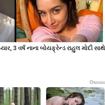
પ્યાર, 3 વર્ષ નાના બોયફ્રેન્ડ રાહુલ મોદી સાથે