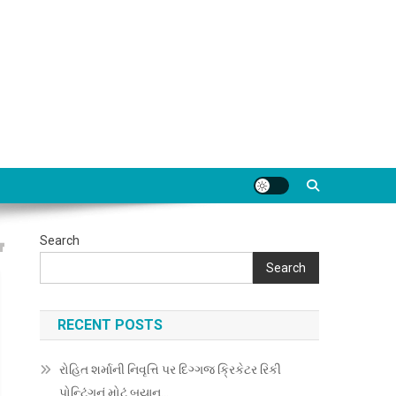
Search
Search
RECENT POSTS
રોહિત શર્માની નિવૃત્તિ પર દિગ્ગજ ક્રિકેટર રિકી
પોન્ટિંગનું મોટું બયાન…