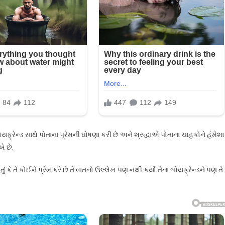
ોયફ્રેન્ડ સાથે પોતાના પ્રેમની ઘોષણા કરી છે અને શ્રદ્ધાએ પોતાના ચાહકોને હંમેશા
ે છે.
 કે તે કોઈને પ્રેમ કરે છે તે વાતનો ઉલ્લેખ પણ નથી કર્યો તેના બોયફ્રેન્ડને પણ તે