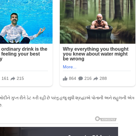
દીને ગુપ્ત રીતે ડેટ કરી રહી છે પરંતુ હજુ સુધી શ્રદ્ધાએ પોતાની અને રાહુલની એક
ે.