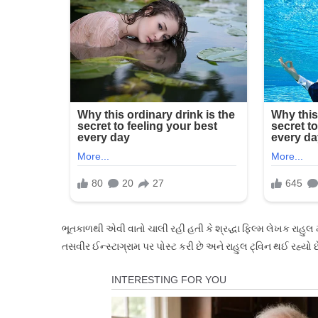
ભૂતકાળથી એવી વાતો ચાલી રહી હતી કે શ્રદ્ધા ફિલ્મ લેખક રાહુલ મો
તસવીર ઈન્સ્ટાગ્રામ પર પોસ્ટ કરી છે અને રાહુલ ટ્વિન થઈ રહ્યો છ