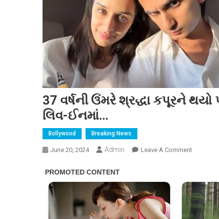
37 વર્ષની ઉંમરે શ્રદ્ધા કપૂરને થયો 
લિવ-ઈનમાં…
Bollywood
Breaking News
Admin
On
June 20, 2024
Leave A Comment
37
વર્ષની
ઉંમરે
શ્રદ્ધા
કપૂરને
થયો