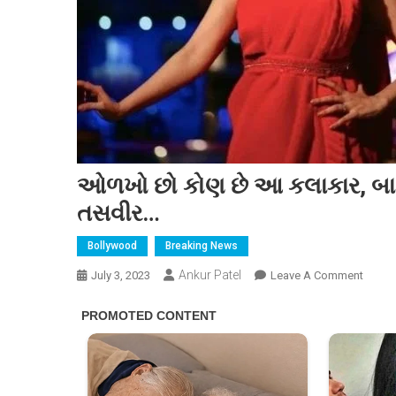
ઓળખો છો કોણ છે આ કલાકાર, બા
તસવીર…
Bollywood
Breaking News
Ankur Patel
On
July 3, 2023
Leave A Comment
ઓળખ
છો
કોણ
છે
આ