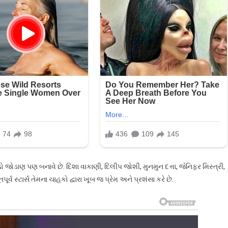
ંડો જોડાણ પણ બનાવે છે. દિશા વાકાણી, દિલીપ જોશી, મુનમુન દત્તા, જેનિફર મિસ્ત્રી,
વ સ્ટાર્સ તેમના ચાહકો દ્વારા ખૂબ જ પ્રેમ અને પ્રશંસા કરે છે.