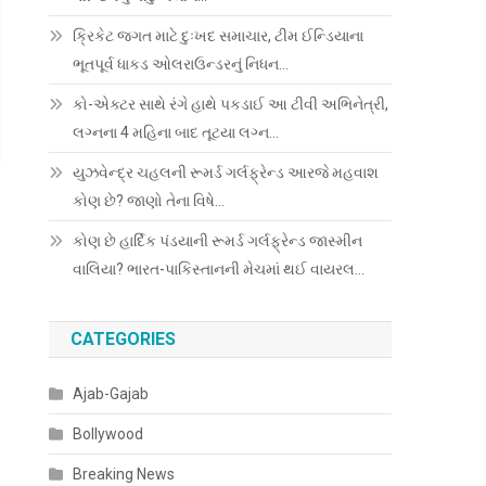
ક્રિકેટ જગત માટે દુઃખદ સમાચાર, ટીમ ઈન્ડિયાના
ભૂતપૂર્વ ધાકડ ઓલરાઉન્ડરનું નિધન…
કો-એક્ટર સાથે રંગે હાથે પકડાઈ આ ટીવી અભિનેત્રી,
લગ્નના 4 મહિના બાદ તૂટયા લગ્ન…
યુઝવેન્દ્ર ચહલની રૂમર્ડ ગર્લફ્રેન્ડ આરજે મહવાશ
કોણ છે? જાણો તેના વિષે…
કોણ છે હાર્દિક પંડયાની રૂમર્ડ ગર્લફ્રેન્ડ જાસ્મીન
વાલિયા? ભારત-પાકિસ્તાનની મેચમાં થઈ વાયરલ…
CATEGORIES
Ajab-Gajab
Bollywood
Breaking News