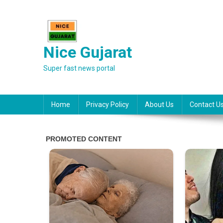
Skip
to
content
Nice Gujarat
Super fast news portal
Home
Privacy Policy
About Us
Contact U