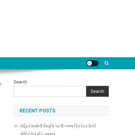
Search
Search
RECENT POSTS
રોહિત શર્માની નિવૃત્તિ પર દિગ્ગજ ક્રિકેટર રિકી
પોન્ટિંગનું મોટું બયાન…