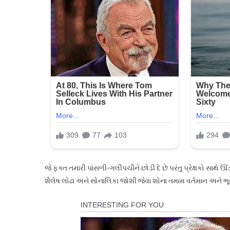
જે ફક્ત તમારી પાંસળી-ગલીપચીને છોડી દે છે પરંતુ પ્રેક્ષકો સાથે ઊ
શૈલેષ લોઢા અને સોનાલિકા જોશી જેવા શોના તમામ વર્તમાન અને ભૂતપૂર્