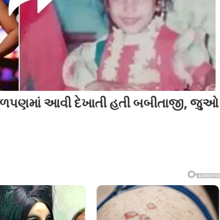
ળપણમાં આવી દેખાતી હતી બબીતાજી, જુઓ
ો