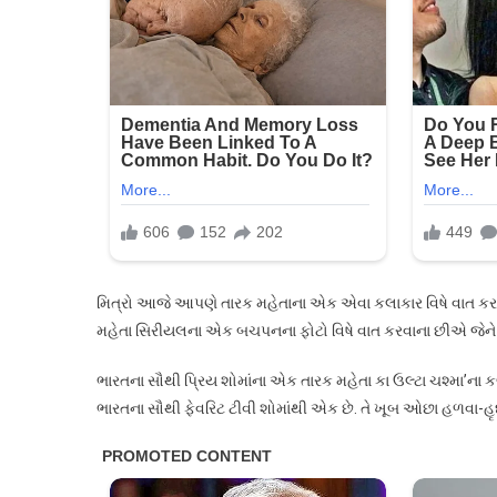
કલાકાર
બાળપણ
આવી
દેખાતી
હતી
બબીતા
જુઓ
તસવી
મિત્રો આજે આપણે તારક મહેતાના એક એવા કલાકાર વિષે વાત કર
મહેતા સિરીયલના એક બચપનના ફોટો વિષે વાત કરવાના છીએ જેન
ભારતના સૌથી પ્રિય શોમાંના એક તારક મહેતા કા ઉલ્ટા ચશ્મા’ના ક
ભારતના સૌથી ફેવરિટ ટીવી શોમાંથી એક છે. તે ખૂબ ઓછા હળવા-હૃ