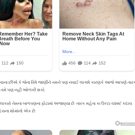
,
માં
જી,
ર…
વાના છીએ કે જેના વિષે જાણીને તમને પણ નવાઈ લાગશે કારણકે આજે આપણે તાર
ે તમે પણ નહીં ઓળખી શકો.
લાકારો તેમના બાળપણના ફોટામાં અજાણ્યા છે. તારક મહેતા કા ઉલ્ટા ચશ્મા’ કદાચ
દયના શોમાંનો એક છે.