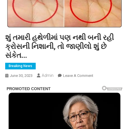
શું તમારી હથેળીમાં પણ નથી બની રહી
ક્રોસની નિશાની, તો જાણીલો શું છે
સંકેત…
Breaking News
Admin
On
June 30, 2023
Leave A Comment
શું
તમારી
હથેળીમાં
પણ
નથી
બની
રહી
ક્રોસની