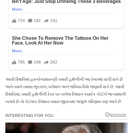
આવી સ્થિતિમાં હસ્તરેખાશાસ્ત્રી તમારી હથેળીની આ રેખાઓ વાંચી શકે છે
અને તમને તમારા ભૂતકાળ, વર્તમાન અને ભવિષ્ય વિશે જણાવી શકે છે. આવી
સ્થિતિમાં, તમારી હથેળીની રેખા પર બનેલા નિશાન ક્યારેક કોઈને ભાગ્યશાળી
બનાવે છે તો કેટલાક નિશાન તમારા જીવનમાં અશુભ પરિણામ પણ આપે છે.