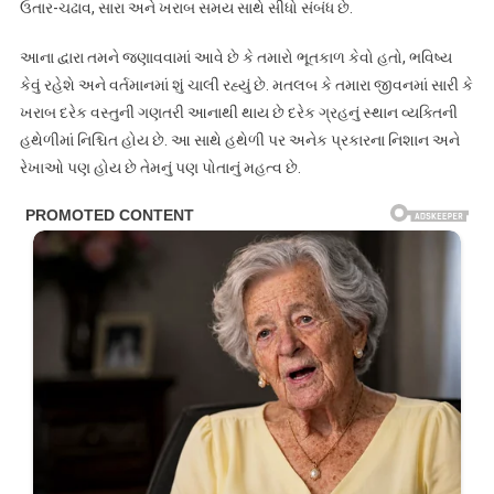
ઉતાર-ચઢાવ, સારા અને ખરાબ સમય સાથે સીધો સંબંધ છે.
આના દ્વારા તમને જણાવવામાં આવે છે કે તમારો ભૂતકાળ કેવો હતો, ભવિષ્ય
કેવું રહેશે અને વર્તમાનમાં શું ચાલી રહ્યું છે. મતલબ કે તમારા જીવનમાં સારી કે
ખરાબ દરેક વસ્તુની ગણતરી આનાથી થાય છે દરેક ગ્રહનું સ્થાન વ્યક્તિની
હથેળીમાં નિશ્ચિત હોય છે. આ સાથે હથેળી પર અનેક પ્રકારના નિશાન અને
રેખાઓ પણ હોય છે તેમનું પણ પોતાનું મહત્વ છે.