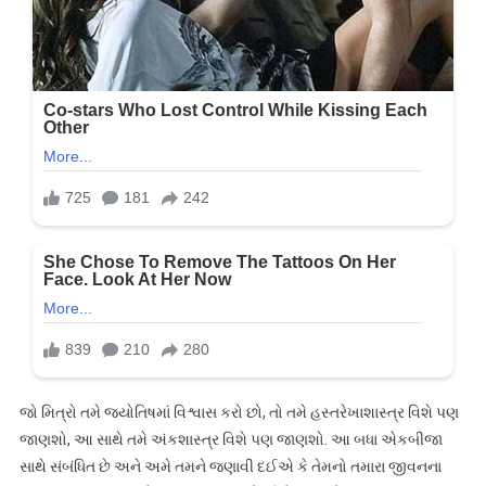
જો મિત્રો તમે જ્યોતિષમાં વિશ્વાસ કરો છો, તો તમે હસ્તરેખાશાસ્ત્ર વિશે પણ
જાણશો, આ સાથે તમે અંકશાસ્ત્ર વિશે પણ જાણશો. આ બધા એકબીજા
સાથે સંબંધિત છે અને અમે તમને જણાવી દઈએ કે તેમનો તમારા જીવનના