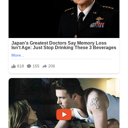
નિશાની,
તો
જાણીલો
શું
છે
સંકેત…