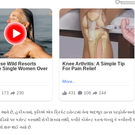
ાં આવે છે, હકીકતમાં, કૃતિએ એક ક્રિકેટ ઇવેન્ટમાં તેના અદભૂત ડાન્સ પરફોર્મન્સનો
ડિયો પર કમેન્ટ કરવાથી રોકી શક્યા નથી, કબીરે કોમેન્ટ કરતા લખ્યું કે કબીરની
લો શરૂ થઈ ગયો છે.