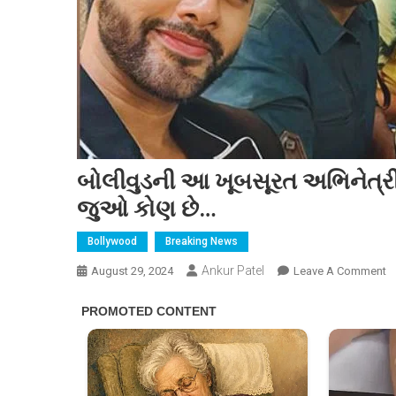
બોલીવુડની આ ખૂબસૂરત અભિનેત્રી મહ
જુઓ કોણ છે…
Bollywood
Breaking News
Ankur Patel
O
August 29, 2024
Leave A Comment
બ
ખ
અ
મહ
સિ