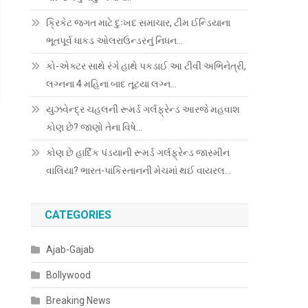
ક્રિકેટ જગત માટે દુઃખદ સમાચાર, ટીમ ઈન્ડિયાના
ભૂતપૂર્વ ધાકડ ઓલરાઉન્ડરનું નિધન…
કો-એક્ટર સાથે રંગે હાથે પકડાઈ આ ટીવી અભિનેત્રી,
લગ્નના 4 મહિના બાદ તૂટયા લગ્ન…
યુઝવેન્દ્ર ચહલની રૂમર્ડ ગર્લફ્રેન્ડ આરજે મહવાશ
કોણ છે? જાણો તેના વિષે…
કોણ છે હાર્દિક પંડયાની રૂમર્ડ ગર્લફ્રેન્ડ જાસ્મીન
વાલિયા? ભારત-પાકિસ્તાનની મેચમાં થઈ વાયરલ…
CATEGORIES
Ajab-Gajab
Bollywood
Breaking News