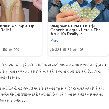
ોનીના
ાળાને
ટ
રી
હી
!
ુઓ
ોણ
ે…
બ્યુટીના બોયફ્રેન્ડને ધોનીની પત્ની સાક્ષી સાથે ગાઢ સંબંધ છે અને તે મહિનાઓ
ા કરતા 9 વર્ષ નાના કરોડપતિ બોયફ્રેન્ડે આ સંબંધની પુષ્ટિ કરી છે, હાલમાં,
ત્રી કૃતિ સેનન.
 તેની ફિલ્મો માટે જ નહીં પરંતુ તેના અંગત જીવન માટે પણ સમાચારમાં છે કે કૃતિ
ેટર એમએસ ધોનીની ઘણી ચર્ચાઓ ચાલી રહી છે કે કૃતિ લાંબા સમયથી એનઆરઆઈ
યફ્રેન્ડ કબીર છે.