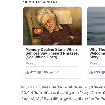
આવું કંઈક કર્યું. જેના કારણે તેમના સંબંધો લગભગ કન્ફર્મ માનવામ
વીડિયો સોશિયલ મીડિયા પર શેર કર્યો હતો. કબીર પણ કૃતિના આ વિ
કોમેન્ટ જોઈને સોશિયલ મીડિયા યૂઝર્સ તરફથી સવાલોનો સિલસિ