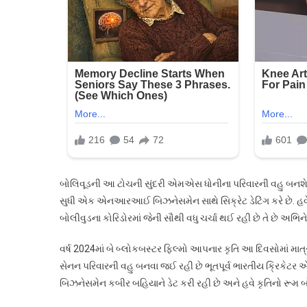
ધ
સ
ડે
ક
ર
છે
જ
ક
છ
બોલિવૂડની આ ટોચની સુંદરી એમએસ ધોનીના પરિવારની વહુ બનશે. તે 
સુધી એક એનઆરઆઈ બિઝનેસમેન સાથે સિક્રેટ ડેટિંગ કરે છે. હવે તેન
બોલીવુડના કોરિડોરમાં જેની સૌથી વધુ ચર્ચા થઈ રહી છે તે છે અભિને
વર્ષ 2024માં બે બ્લોકબસ્ટર ફિલ્મો આપનાર કૃતિ આ દિવસોમાં માત્ર
સેનન પરિવારની વહુ બનવા જઈ રહી છે ભૂતપૂર્વ ભારતીય ક્રિક
બિઝનેસમેન કબીર બહિયાને ડેટ કરી રહી છે અને હવે કૃતિનો રૂમ બો