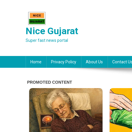
Skip
to
content
Nice Gujarat
Super fast news portal
Home
Privacy Policy
About Us
Contact U