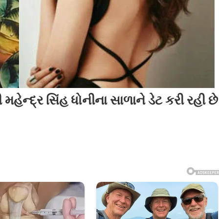
ેન્દ્ર સિંહ ધોનીના સાળાને ડેટ કરી રહી છે
n
ોલીવુડની
આ
ૂબસૂરત
ભિનેત્રી
ેન્દ્ર
ંહ