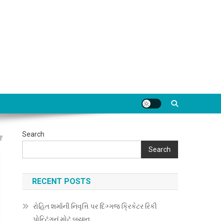
Search
Search
RECENT POSTS
રોહિત શર્માની નિવૃત્તિ પર દિગ્ગજ ક્રિકેટર રિકી
પોન્ટિંગનું મોટું બયાન…