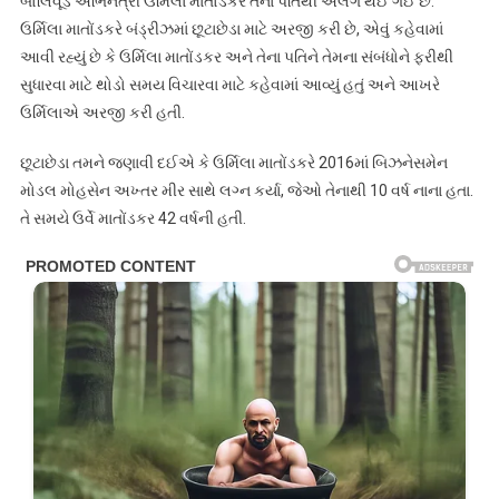
બોલિવૂડ અભિનેત્રી ઉર્મિલા માતોંડકર તેના પતિથી અલગ થઈ ગઈ છે.
ઉર્મિલા માતોંડકરે બંડ્રીઝમાં છૂટાછેડા માટે અરજી કરી છે, એવું કહેવામાં
આવી રહ્યું છે કે ઉર્મિલા માતોંડકર અને તેના પતિને તેમના સંબંધોને ફરીથી
સુધારવા માટે થોડો સમય વિચારવા માટે કહેવામાં આવ્યું હતું અને આખરે
ઉર્મિલાએ અરજી કરી હતી.
છૂટાછેડા તમને જણાવી દઈએ કે ઉર્મિલા માતોંડકરે 2016માં બિઝનેસમેન
મોડલ મોહસેન અખ્તર મીર સાથે લગ્ન કર્યા, જેઓ તેનાથી 10 વર્ષ નાના હતા.
તે સમયે ઉર્વે માતોંડકર 42 વર્ષની હતી.