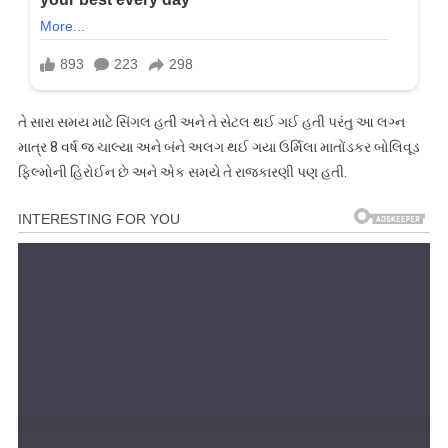
તે સારા સમય માટે સિંગલ હતી અને તે સેટલ થઈ ગઈ હતી પરંતુ આ લગ્ન
માત્ર 8 વર્ષ જ ચાલ્યા અને બંને અલગ થઈ ગયા ઉર્મિલા માતોંડકર બોલિવૂડ
ફિલ્મોની હિરોઈન છે અને એક સમયે તે રાજકારણી પણ હતી.