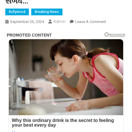
સબંધ…
Bollywood
Breaking News
Admin
On
September 26, 2024
Leave A Comment
અભિનેત્રી
ઉર્મિલા
માતોંડકરના
થયા
તલાક!
લગ્નના
8
વર્ષ
બાદ
પતિથી
તૂટયો
સબંધ…