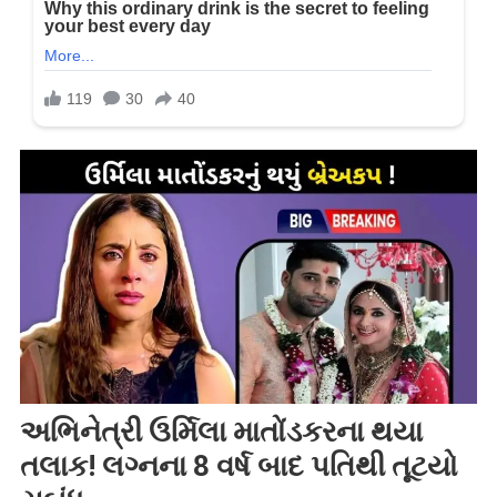
અભિનેત્રી ઉર્મિલા માતોંડકરના થયા
તલાક! લગ્નના 8 વર્ષ બાદ પતિથી તૂટયો