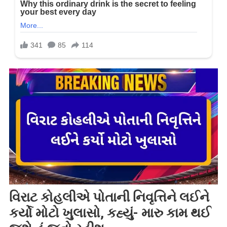
વિરાટ કોહલીએ પોતાની નિવૃત્તિને લઈને
કર્યો મોટો ખુલાસો, કહ્યું- મારુ કામ થઈ