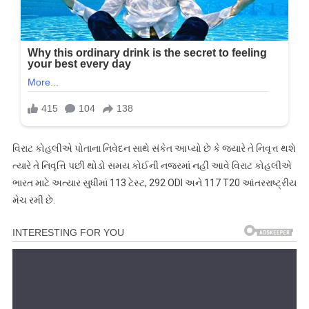
વિરાટ કોહલીએ પોતાના નિવેદન સાથે સંકેત આપ્યો છે કે જ્યારે તે નિવૃત્ત થશે
ત્યારે તે નિવૃત્તિ પછી થોડો સમય કોઈની નજરમાં નહીં આવે વિરાટ કોહલીએ
ભારત માટે અત્યાર સુધીમાં 113 ટેસ્ટ, 292 ODI અને 117 T20 આંતરરાષ્ટ્રીય
મેચ રમી છે.