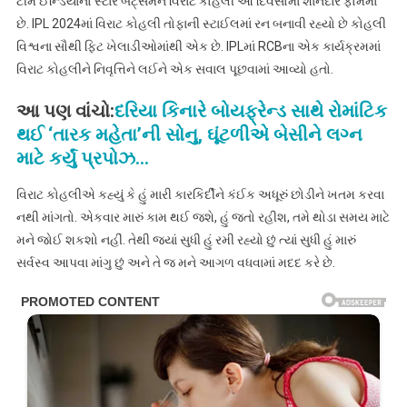
ટીમ ઈન્ડિયાનો સ્ટાર બેટ્સમેન વિરાટ કોહલી આ દિવસોમાં શાનદાર ફોર્મમાં
છે. IPL 2024માં વિરાટ કોહલી તોફાની સ્ટાઈલમાં રન બનાવી રહ્યો છે કોહલી
વિશ્વના સૌથી ફિટ ખેલાડીઓમાંથી એક છે. IPLમાં RCBના એક કાર્યક્રમમાં
વિરાટ કોહલીને નિવૃત્તિને લઈને એક સવાલ પૂછવામાં આવ્યો હતો.
આ પણ વાંચો:
દરિયા કિનારે બોયફ્રેન્ડ સાથે રોમાંટિક
થઈ ‘તારક મહેતા’ની સોનુ, ઘૂંટળીએ બેસીને લગ્ન
માટે કર્યું પ્રપોઝ…
વિરાટ કોહલીએ કહ્યું કે હું મારી કારકિર્દીને કંઈક અધૂરું છોડીને ખતમ કરવા
નથી માંગતો. એકવાર મારું કામ થઈ જશે, હું જતો રહીશ, તમે થોડા સમય માટે
મને જોઈ શકશો નહીં. તેથી જ્યાં સુધી હું રમી રહ્યો છું ત્યાં સુધી હું મારું
સર્વસ્વ આપવા માંગુ છું અને તે જ મને આગળ વધવામાં મદદ કરે છે.