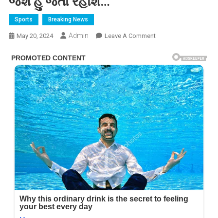
જશે હું જતો રહીશ…
Sports
Breaking News
Admin
On
May 20, 2024
Leave A Comment
વિરાટ
કોહલીએ
પોતાની
નિવૃત્તિને
લઈને
કર્યો
મોટો
ખુલાસો,
કહ્યું-
મારુ
કામ
થઈ
જશે
હું
જતો
રહીશ…