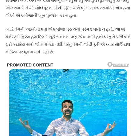
સલમાન ખાન અને ઐશ્વર્યા રાયનું લગ્નનું સપનું ભલે હવે તૂટી ગયું હોય પરંતુ
એક સમયે, તેઓ બોલિવૂડના સૌથી સુંદર અને પ્રેમાળ કપલ્સમાંથી એક હતા
જેઓ એકબીજાની ખૂબ પ્રશંસા કરતા હતા.
ત્યારે તેમની આંખોમાં પણ એકબીજા પ્રત્યેનો પ્રેમ દેખાતો ન હતો. આ જ
કેમેસ્ટ્રી ફિલ્મ હમ દિલ દે ચૂકે સનમમાં પણ જોવા મળી હતી.પરંતુ તે પછી બંને
ફરી ક્યારેય સાથે જોવા મળ્યા નથી. પરંતુ તેમની જોડી ફરી એકવાર સોશિયલ
મીડિયા પર ધૂમ મચાવી રહી છે.