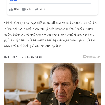
બંનેનો એક ખૂબ જ ક્યૂટ વીડિયો ફરીથી વાયરલ થઈ રહ્યો છે આ જોઈને
કદાચ તમે પણ કહેશો કે હા, આ પ્રેમ છે. ફિલ્મ હમ દિલ દે ચૂકે સનમના
શૂટિંગ દરમિયાન ઐશ્વર્યા રાય અને સલમાન ખાનને લઈને ઘણી ચર્ચા થઈ
હતી. આ ફિલ્મમાં બંને એકબીજા સાથે ખૂબ જ સુંદર લાગતા હતા. હવે આ
બંનેનો એક વીડિયો ફરી વાયરલ થઈ રહ્યો છે.