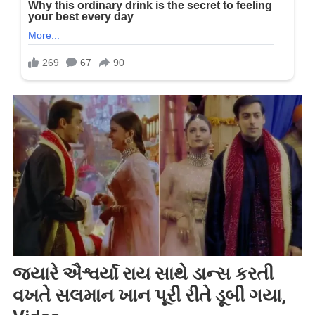
જ્યારે ઐશ્વર્યા રાય સાથે ડાન્સ કરતી
વખતે સલમાન ખાન પૂરી રીતે ડૂબી ગયા,