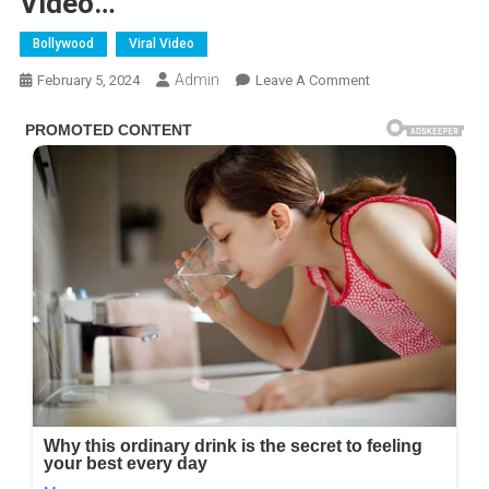
Video…
Bollywood
Viral Video
Admin
On
February 5, 2024
Leave A Comment
જ્યારે
ઐશ્વર્યા
રાય
સાથે
ડાન્સ
કરતી
વખતે
સલમાન
ખાન
પૂરી
રીતે
ડૂબી
ગયા,
Video…