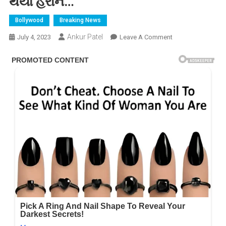
થયા હેરાન…
Bollywood
Breaking News
Ankur Patel
On
July 4, 2023
Leave A Comment
48
વર્ષની
ઉંમરે
શિલ્પા
શેટ્ટીએ
બનાવ્યા
સિક્સ
પેક
એબ્સ,
વિડીયો
જોઈ
ફેન્સ
થયા
હેરાન…