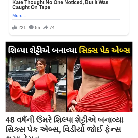
48 વર્ષની ઉંમરે શિલ્પા શેટ્ટીએ બનાવ્યા
સિક્સ પેક એબ્સ, વિડીયો જોઈ ફેન્સ