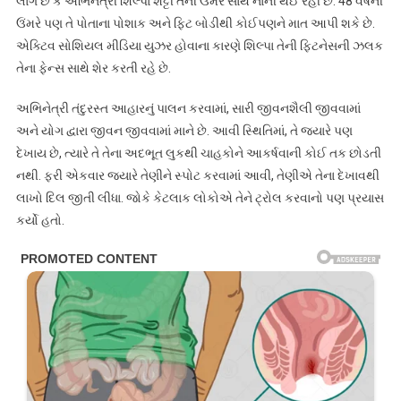
લાગે છે કે અભિનેત્રી શિલ્પા શેટ્ટી તેની ઉંમર સાથે નાની થઈ રહી છે. 48 વર્ષની
ઉંમરે પણ તે પોતાના પોશાક અને ફિટ બોડીથી કોઈપણને માત આપી શકે છે.
એક્ટિવ સોશિયલ મીડિયા યુઝર હોવાના કારણે શિલ્પા તેની ફિટનેસની ઝલક
તેના ફેન્સ સાથે શેર કરતી રહે છે.
અભિનેત્રી તંદુરસ્ત આહારનું પાલન કરવામાં, સારી જીવનશૈલી જીવવામાં
અને યોગ દ્વારા જીવન જીવવામાં માને છે. આવી સ્થિતિમાં, તે જ્યારે પણ
દેખાય છે, ત્યારે તે તેના અદભૂત લુકથી ચાહકોને આકર્ષવાની કોઈ તક છોડતી
નથી. ફરી એકવાર જ્યારે તેણીને સ્પોટ કરવામાં આવી, તેણીએ તેના દેખાવથી
લાખો દિલ જીતી લીધા. જોકે કેટલાક લોકોએ તેને ટ્રોલ કરવાનો પણ પ્રયાસ
કર્યો હતો.