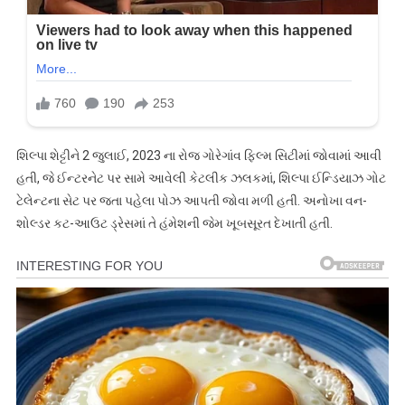
શિલ્પા શેટ્ટીને 2 જુલાઈ, 2023 ના રોજ ગોરેગાંવ ફિલ્મ સિટીમાં જોવામાં આવી
હતી, જે ઈન્ટરનેટ પર સામે આવેલી કેટલીક ઝલકમાં, શિલ્પા ઈન્ડિયાઝ ગોટ
ટેલેન્ટના સેટ પર જતા પહેલા પોઝ આપતી જોવા મળી હતી. અનોખા વન-
શોલ્ડર કટ-આઉટ ડ્રેસમાં તે હંમેશની જેમ ખૂબસૂરત દેખાતી હતી.