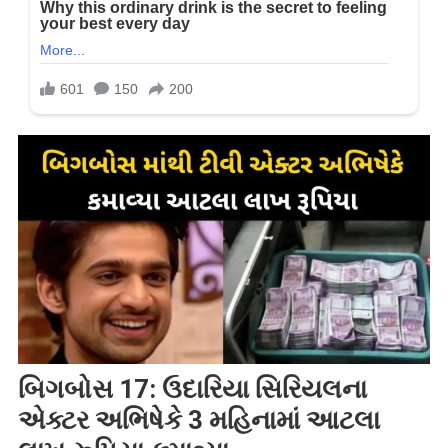
બિગબોસ 17: ઉદારિયા સિરિયલના
એક્ટર અભિષેકે 3 મહિનામાં આટલા