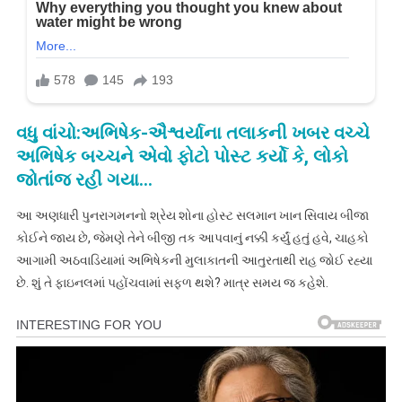
વધુ વાંચો:અભિષેક-ઐશ્વર્યાના તલાકની ખબર વચ્ચે
અભિષેક બચ્ચને એવો ફોટો પોસ્ટ કર્યો કે, લોકો
જોતાંજ રહી ગયા…
આ અણધારી પુનરાગમનનો શ્રેય શોના હોસ્ટ સલમાન ખાન સિવાય બીજા
કોઈને જાય છે, જેમણે તેને બીજી તક આપવાનું નક્કી કર્યું હતું હવે, ચાહકો
આગામી અઠવાડિયામાં અભિષેકની મુલાકાતની આતુરતાથી રાહ જોઈ રહ્યા
છે. શું તે ફાઇનલમાં પહોંચવામાં સફળ થશે? માત્ર સમય જ કહેશે.