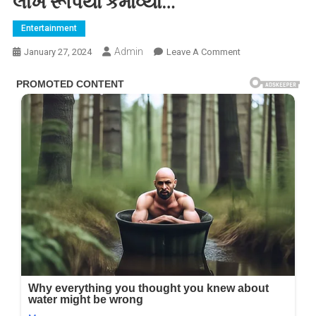
લાખ રૂપિયા કમાવ્યા…
Entertainment
Admin
On
January 27, 2024
Leave A Comment
બિગબોસ
17:
ઉદારિયા
સિરિયલના
એક્ટર
અભિષેકે
3
મહિનામાં
આટલા
લાખ
રૂપિયા
કમાવ્યા…