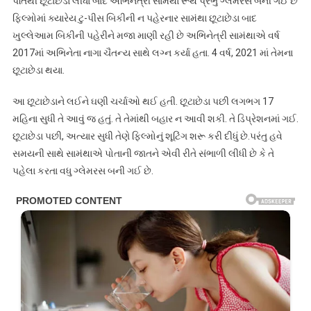
પતિથી છૂટાછેડા લીધા બાદ અભિનેત્રી સામંથા રૂથ પ્રભુ ગ્લેમરસ બની ગઈ છે
ફિલ્મોમાં ક્યારેય ટુ-પીસ બિકીની ન પહેરનાર સામંથા છૂટાછેડા બાદ
ખુલ્લેઆમ બિકીની પહેરીને મજા માણી રહી છે અભિનેત્રી સામંથાએ વર્ષ
2017માં અભિનેતા નાગા ચૈતન્ય સાથે લગ્ન કર્યા હતા. 4 વર્ષ, 2021 માં તેમના
છૂટાછેડા થયા.
આ છૂટાછેડાને લઈને ઘણી ચર્ચાઓ થઈ હતી. છૂટાછેડા પછી લગભગ 17
મહિના સુધી તે આવું જ હતું. તે તેમાંથી બહાર ન આવી શકી. તે ડિપ્રેશનમાં ગઈ.
છૂટાછેડા પછી, અત્યાર સુધી તેણે ફિલ્મોનું શૂટિંગ શરૂ કરી દીધું છે.પરંતુ હવે
સમયની સાથે સામંથાએ પોતાની જાતને એવી રીતે સંભાળી લીધી છે કે તે
પહેલા કરતા વધુ ગ્લેમરસ બની ગઈ છે.