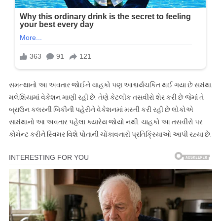
સમન્થાનો આ અવતાર જોઈને ચાહકો પણ આશ્ચર્યચકિત થઈ ગયા છે સમંથા
મલેશિયામાં વેકેશન માણી રહી છે. તેણે કેટલીક તસવીરો શેર કરી છે જેમાં તે
બ્રાઉન કલરની બિકીની પહેરીને વેકેશનમાં મસ્તી કરી રહી છે લોકોએ
સામંથાનો આ અવતાર પહેલા ક્યારેય જોયો નથી. ચાહકો આ તસવીરો પર
કોમેન્ટ કરીને સ્વિમર વિશે પોતાની ચોંકાવનારી પ્રતિક્રિયાઓ આપી રહ્યા છે.