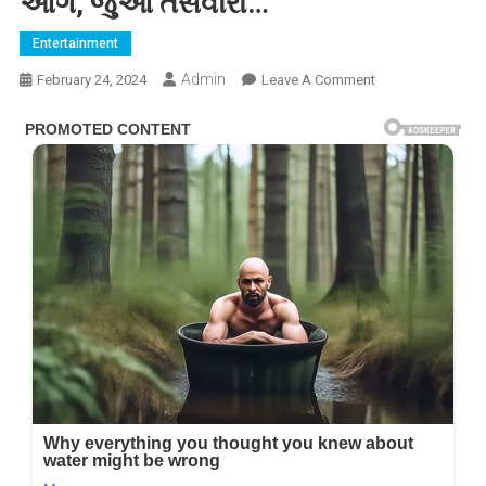
આગ, જુઓ તસવીરો…
Entertainment
Admin
On
February 24, 2024
Leave A Comment
તલાક
બાદ
વધુ
બોલ્ડ
બની
અભિનેત્રી
સામાંથા,
બિકિની
પહેરીને
પાણીમાં
લગાવી
આગ,
જુઓ
તસવીરો…