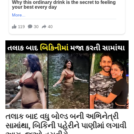
તલાક બાદ વધુ બોલ્ડ બની અભિનેત્રી
સામાંથા, બિકિની પહેરીને પાણીમાં લગાવી