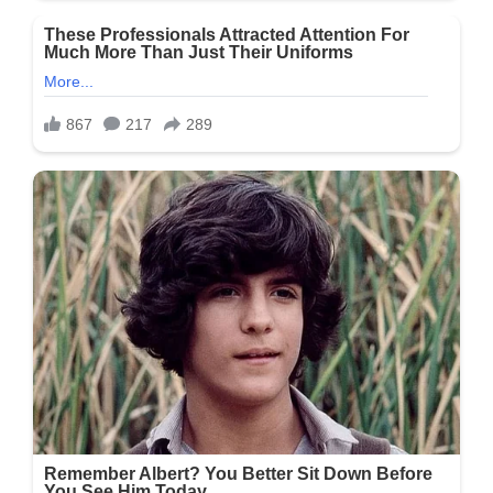
બમ્પ,
શું
ખરેખર
માં
બનવાની
છે…