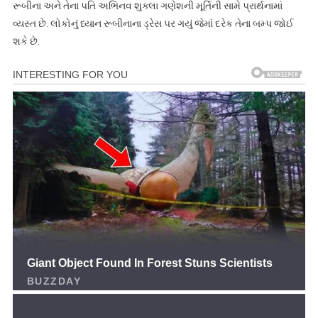
રૂબીના અને તેના પતિ અભિનવ શુક્લા ગણેશની મૂર્તિની સામે પ્રાર્થનામાં
વ્યસ્ત છે. લોકોનું ધ્યાન રૂબીનાના ડ્રેસ પર ગયું જેમાં દરેક તેના બમ્પ જોઈ
શકે છે.