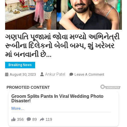
ગણપતિ પૂજામાં જોવા મળ્યો અભિનેત્રી
રૂબીના દિલેકનો બેબી બમ્પ, શું ખરેખર
માં બનવાની છે…
Breaking News
Ankur Patel
On
August 30, 2023
Leave A Comment
ગણપતિ
પૂજામાં
જોવા
મળ્યો
અભિનેત્રી
રૂબીના
દિલેકનો
બેબી