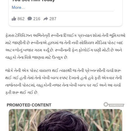
ફેમસ ટેલિવિઝન અભિનેત્રી રૂબીના દિલાઈક પ્રખ્યાત શોમાં તેની ભૂમિકાઓ
માટે જાણીતી છે રૂબીનાએ હાલમાં જ તેની નવી સોશિયલ મીડિયા પોસ્ટ બાદ
અટકળોનું બજાર ગરમ કર્યું છે. રૂબીનાની ફેન ફોલોઈંગ ઘણી મોટી છે અને
ચાહકો તેના વિશે જાણવા માટે ઉત્સુક છે.
જોકે તેની એક પોસ્ટ વાયરલ થઈ ત્યારથી જ તેની પ્રેગ્નન્સીની ચર્ચા શરૂ
થઈ ગઈ હતી તેમાં તેનો બેબી બમ્પ સ્પષ્ટ દેખાતો હતો હવે ફરી એકવાર તેની
તાજેતરની પોસ્ટમાં, ચાહકોની નજર તેના બેબી બમ્પ પર ગઈ અને આ ચર્ચા
ફરી શરૂ થઈ ગઈ છે.