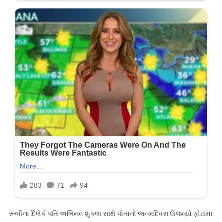
રૂબીના દિલેકે પતિ અભિનવ શુક્લા સાથે પોતાનો જન્મદિવસ ઉજવ્યો ફોટામાં