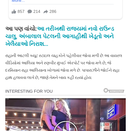
આ પણ વાંચો:
આ તરીખથી રાજ્યમાં નવો રાઉન્ડ
ચાલુ, અંબાલાલ પેટલની આગાહીથી ખેડૂતો અને
ખેલૈયાઓ નિરાશ…
રાહાની આટલી ક્યૂટ સ્ટાઇલ ચાહકોને પહેલીવાર જોવા મળી છે.આ વાયરલ
વીડિયોમાં આલિયા અને રણબીર મુંબઈ એરપોર્ટ પર જોવા મળે છે, જે
દરમિયાન રાહા આલિયાના ખોળામાં જોવા મળે છે. પાપારાઝીને જોઈને રાહા
હાથ હલાવવા લાગે છે, જાણે તેમને બાય કહી રહ્યાં હોય.