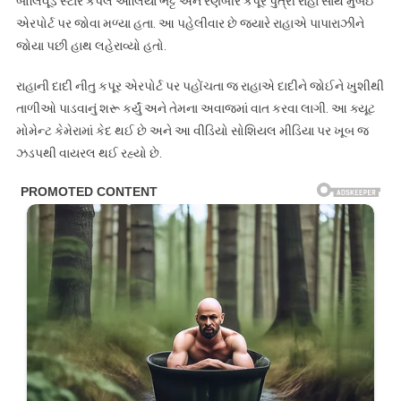
બોલિવૂડ સ્ટાર કપલ આલિયા ભટ્ટ અને રણબીર કપૂર પુત્રી રાહા સાથે મુંબઈ
એરપોર્ટ પર જોવા મળ્યા હતા. આ પહેલીવાર છે જ્યારે રાહાએ પાપારાઝીને
જોયા પછી હાથ લહેરાવ્યો હતો.
રાહાની દાદી નીતુ કપૂર એરપોર્ટ પર પહોંચતા જ રાહાએ દાદીને જોઈને ખુશીથી
તાળીઓ પાડવાનું શરૂ કર્યું અને તેમના અવાજમાં વાત કરવા લાગી. આ ક્યૂટ
મોમેન્ટ કેમેરામાં કેદ થઈ છે અને આ વીડિયો સોશિયલ મીડિયા પર ખૂબ જ
ઝડપથી વાયરલ થઈ રહ્યો છે.