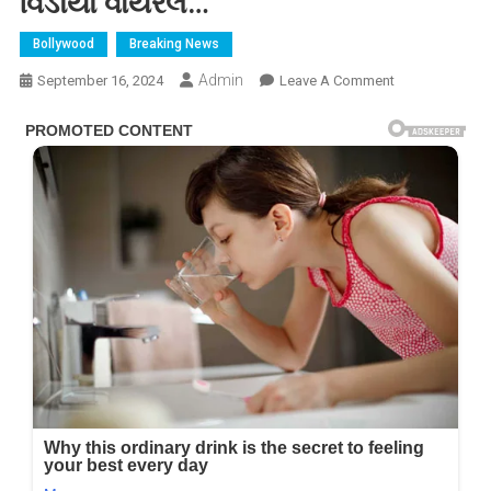
વિડીયો વાયરલ…
Bollywood
Breaking News
Admin
On
September 16, 2024
Leave A Comment
દાદી
નીતુ
કપૂરને
જોઈને
રાહા
ઊછળી
પડી,
આલિયા
ભટ્ટની
લાડલીનો
ક્યૂટ
વિડીયો
વાયરલ…