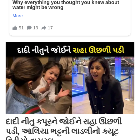
દાદી નીતુ કપૂરને જોઈને રાહા ઊછળી
પડી, આલિયા ભટ્ટની લાડલીનો ક્યૂટ