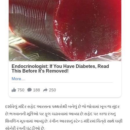
દર્શાવેલું મંદિર સફેદ આરસના પથ્થરોથી બનેલું છે જે જોવામાં ખૂબ જ સુંદર
છે.ભગવાનની મૂર્તિઓ પર ફૂલ ચઢાવવામાં આવ્યા છે.સફેદ પર કાળા રંગનું
શિવલિંગ મૂકવામાં આવ્યું છે. રંગીન આરસનું સ્ટેન્ડ મંદિરમાં ચિત્રો સાથે ઘણી
સોનેરી રંગની ઘંટડીઓ છે.