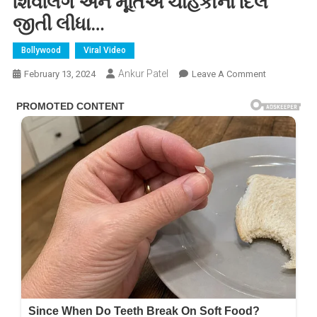
શિવલિંગ અને મૂર્તિએ ચાહકોના દિલ
જીતી લીધા…
Bollywood
Viral Video
Ankur Patel
On
February 13, 2024
Leave A Comment
અમિતાભ
બચ્ચને
ચાહકોને
કરાવ્યા
તેમના
ઘરના
મંદિરના
દર્શન,
સુંદર
શિવલિંગ
અને
મૂર્તિએ
ચાહકોના
દિલ