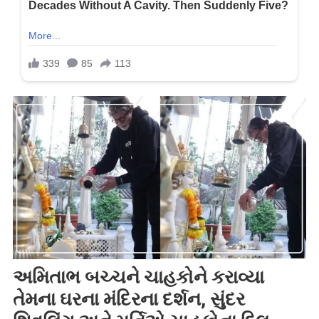
અમિતાભ બચ્ચને ચાહકોને કરાવ્યા
તેમના ઘરના મંદિરના દર્શન, સુંદર