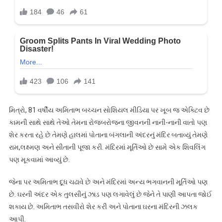
મિત્રો, 81 વર્ષીય અમિતાભ બચ્ચન સોશિયલ મીડિયા પર ખૂબ જ એક્ટિવ છે
કામની સાથે સાથે તેઓ તેમના રોજબરોજના જીવનની નાની-નાની વાતો પણ
શેર કરતા રહે છે તેમણે હાલમાં પોતાના બંગલાની અંદરનું મંદિર બતાવ્યું તેમણે
રામ,લક્ષ્મણ અને સીતાની પૂજા કરી. મંદિરમાં મૂર્તિઓ છે સામે એક શિવલિંગ
પણ મૂકવામાં આવ્યું છે.
જેના પર અમિતાભ દૂધ ચઢાવે છે અને મંદિરમાં અન્ય ભગવાનની મૂર્તિઓ પણ
છે. ઘરની અંદર એક તુલસીનું ઝાડ પણ લગાવેલું છે જેને તે પાણી આપતા જોઈ
શકાય છે. અમિતાભ તસવીરો શેર કરી અને પોતાના ઘરના મંદિરની ઝલક
આપી.