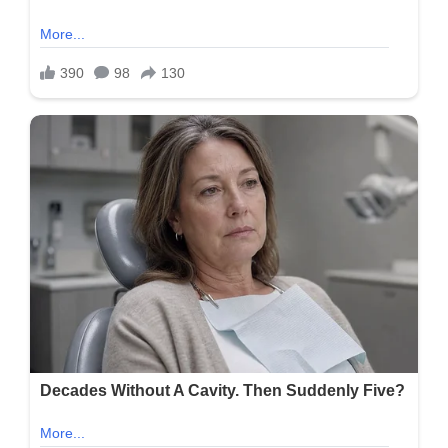
જીતી
લીધા…