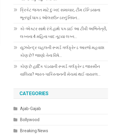
ક્રિકેટ જગત માટે દુઃખદ સમાચાર, ટીમ ઈન્ડિયાના
ભૂતપૂર્વ ધાકડ ઓલરાઉન્ડરનું નિધન…
કો-એક્ટર સાથે રંગે હાથે પકડાઈ આ ટીવી અભિનેત્રી,
લગ્નના 4 મહિના બાદ તૂટયા લગ્ન…
યુઝવેન્દ્ર ચહલની રૂમર્ડ ગર્લફ્રેન્ડ આરજે મહવાશ
કોણ છે? જાણો તેના વિષે…
કોણ છે હાર્દિક પંડયાની રૂમર્ડ ગર્લફ્રેન્ડ જાસ્મીન
વાલિયા? ભારત-પાકિસ્તાનની મેચમાં થઈ વાયરલ…
CATEGORIES
Ajab-Gajab
Bollywood
Breaking News