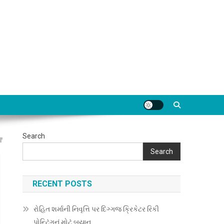
Search
Search
RECENT POSTS
રોહિત શર્માની નિવૃત્તિ પર દિગ્ગજ ક્રિકેટર રિકી
પોન્ટિંગનું મોટું બયાન…