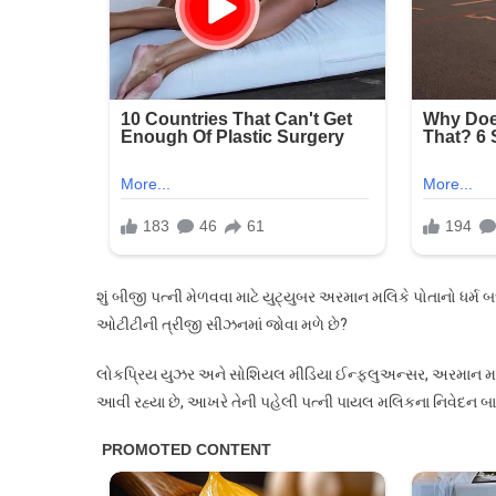
મલિકે
બીજી
શાદી
માટે
પોતાનો
ધર્મ
બદલી
દીધો…?
શું બીજી પત્ની મેળવવા માટે યુટ્યુબર અરમાન મલિકે પોતાનો ધર્મ 
ઓટીટીની ત્રીજી સીઝનમાં જોવા મળે છે?
લોકપ્રિય યુઝર અને સોશિયલ મીડિયા ઈન્ફ્લુઅન્સર, અરમાન મલિ
આવી રહ્યા છે, આખરે તેની પહેલી પત્ની પાયલ મલિકના નિવેદન બાદ