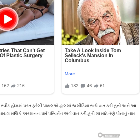
મ સ્વીટ હોમમાં પરત ફરેલી પાયલએ હાલમાં જ મીડિયા સાથે વાત કરી હતી અને આ
લ મલિકે અરમાનના ધર્મ પરિવર્તન અંગે વાત કરી હતી શા માટે તેણે પોતાનું નામ