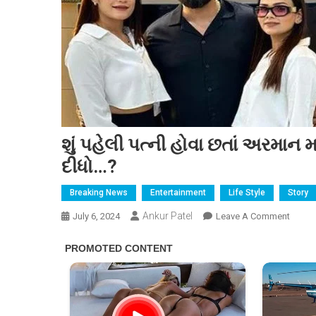
શું પહેલી પત્ની હોવા છતાં અરમાન 
દીધો…?
Breaking News
Entertainment
Life Style
Story
Ankur Patel
On
July 6, 2024
Leave A Comment
શું
પહેલી
પત્ની
હોવા
છતાં
અરમા