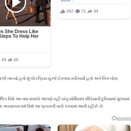
બદલી નાખ્યો હતો શું લોકપ્રિય યુઝરે ઈસ્લામ સ્વીકાર્યો હતો અને બિગ બોસ
ક વિશે આ બધા સવાલો આપણે નહીં પરંતુ સોશિયલ મીડિયાની દુનિયામાં પૂછવામાં
 અરમાનના ધર્મ વિશે આ પ્રકારની વાતો કરવામાં આવી રહી છે. છે.