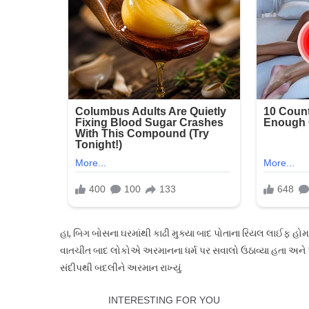
હા, બિગ બોસના ઘરમાંથી કાઢી મુક્યા બાદ પોતાના રિયલ લાઈફ હો
વાતચીત બાદ લોકોએ અરમાનના ધર્મ પર સવાલો ઉઠાવ્યા હતા અને પાય
સંદીપથી બદલીને અરમાન રાખ્યું.