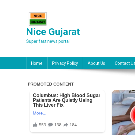
Skip
to
content
Nice Gujarat
Super fast news portal
Home
Privacy Policy
About Us
Contact U