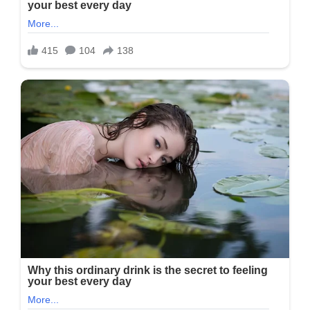
હતી
અને…