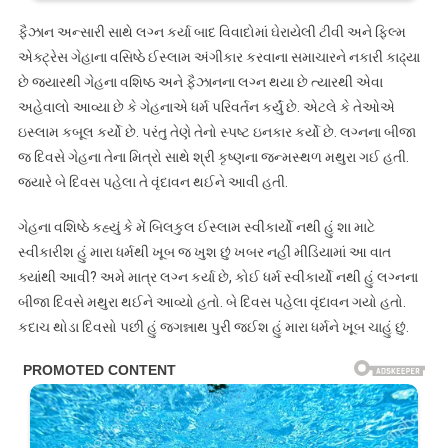
ફૈઝાન અન્સારી સાથે લગ્ન કર્યા બાદ વિવાદોમાં ઘેરાયેલી ટીવી અને ફિલ્મ
એક્ટ્રેસ ગેહાના વસિષ્ઠે ઈસ્લામ અંગીકાર કરવાના સમાચારને નકારી કાઢ્યા
છે જ્યારથી ગેહના વશિષ્ઠ અને ફૈઝાનના લગ્ન થયા છે ત્યારથી એવા
અહેવાલો આવ્યા છે કે ગેહનાએ ધર્મ પરિવર્તન કર્યું છે. એટલે કે તેઓએ
ઇસ્લામ કબૂલ કર્યો છે. પરંતુ તેણે તેનો સ્પષ્ટ ઇનકાર કર્યો છે. લગ્નના બીજા
જ દિવસે ગેહના તેના મિત્રો સાથે શ્રી કૃષ્ણના જન્મસ્થળ મથુરા ગઈ હતી.
જ્યારે બે દિવસ પહેલા તે વૃંદાવન થઈને આવી હતી.
ગેહના વશિષ્ઠે કહ્યું કે મેં બિલકુલ ઈસ્લામ સ્વીકાર્યો નથી હું શા માટે
સ્વીકારીશ હું મારા ધર્મથી ખૂબ જ ખુશ છું ખબર નહીં મીડિયામાં આ વાત
ક્યાંથી આવી? અમે માત્ર લગ્ન કર્યા છે, કોઈ ધર્મ સ્વીકાર્યો નથી હું લગ્નના
બીજા દિવસે મથુરા થઈને આવ્યો હતો. બે દિવસ પહેલા વૃંદાવન ગયો હતો.
કદાચ થોડા દિવસો પછી હું જગન્નાથ પુરી જઈશ હું મારા ધર્મને ખૂબ ચાહું છું.