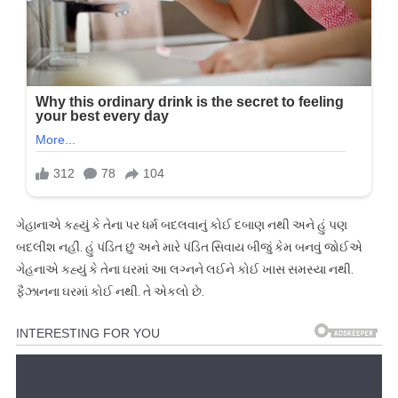
ગેહાનાએ કહ્યું કે તેના પર ધર્મ બદલવાનું કોઈ દબાણ નથી અને હું પણ
બદલીશ નહીં. હું પંડિત છું અને મારે પંડિત સિવાય બીજું કેમ બનવું જોઈએ
ગેહનાએ કહ્યું કે તેના ઘરમાં આ લગ્નને લઈને કોઈ ખાસ સમસ્યા નથી.
ફૈઝાનના ઘરમાં કોઈ નથી. તે એકલો છે.