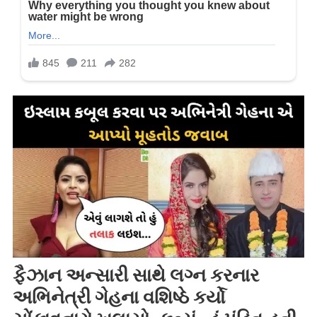
ફૈઝાન અન્સારી સાથે લગ્ન કરનાર
અભિનેત્રી ગેહના વશિષ્ઠે કર્યો