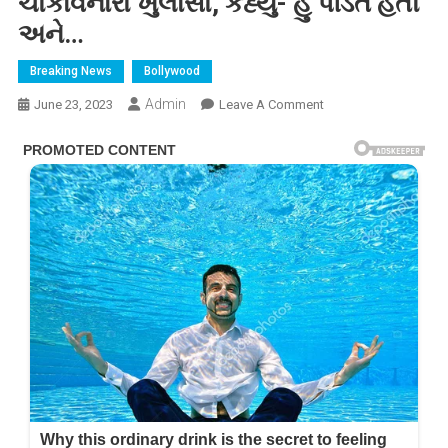
ચોંકાવનારો ખુલાસો, કહ્યું- હું પંડિત હતી
અને…
Breaking News
Bollywood
Admin
On
June 23, 2023
Leave A Comment
ફૈઝાન
અન્સારી
સાથે
લગ્ન
કરનાર
અભિનેત્રી
ગેહના
વશિષ્ઠે
કર્યો
ચોંકાવનારો
ખુલાસો,
કહ્યું-
હું
પંડિત