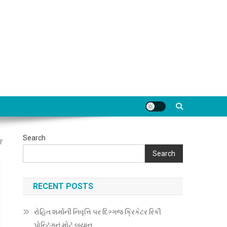
Search
Search
RECENT POSTS
રોહિત શર્માની નિવૃત્તિ પર દિગ્ગજ ક્રિકેટર રિકી
પોન્ટિંગનું મોટું બયાન…