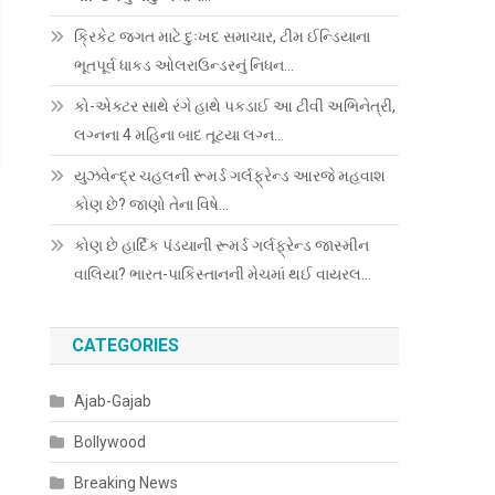
ક્રિકેટ જગત માટે દુઃખદ સમાચાર, ટીમ ઈન્ડિયાના
ભૂતપૂર્વ ધાકડ ઓલરાઉન્ડરનું નિધન…
કો-એક્ટર સાથે રંગે હાથે પકડાઈ આ ટીવી અભિનેત્રી,
લગ્નના 4 મહિના બાદ તૂટયા લગ્ન…
યુઝવેન્દ્ર ચહલની રૂમર્ડ ગર્લફ્રેન્ડ આરજે મહવાશ
કોણ છે? જાણો તેના વિષે…
કોણ છે હાર્દિક પંડયાની રૂમર્ડ ગર્લફ્રેન્ડ જાસ્મીન
વાલિયા? ભારત-પાકિસ્તાનની મેચમાં થઈ વાયરલ…
CATEGORIES
Ajab-Gajab
Bollywood
Breaking News