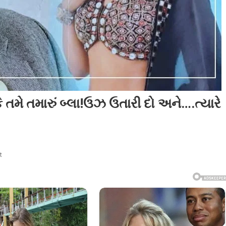
છું કે તમે તમારું બ્લા!ઉઝ ઉતારી દો અને….ત્યારે
On
t
માધુરીને
ડિરેક્ટરે
કહ્યું-
હું
ઈચ્છું
છું