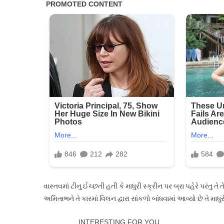
વાસ્તવમાં ટીનુ ઈચ્છતી હતી કે માધુરી સ્ક્રીન પર બ્રા પહેરે પરંતુ તે
અમિતાભને તે કારમાં વિલન દ્વારા સાંકળો બાંધવામાં આવ્યો છે તે માધુ