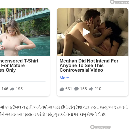
 તેમાં કમ્ફર્ટેબલ ન હતી અને તેણે ના પાડી દીધી ટીનુ વિશે વાત કરતા કહ્યું આ દ્રશ્યમાં
રીને બચાવવાનો પ્રયત્ન કરે છે પરંતુ ગુંડાઓ તેના પર કાબૂ મેળવી લે છે.