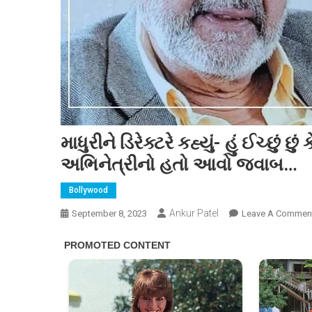
માધુરીને ડિરેક્ટરે કહ્યું- હું ઈચ્છું 
અભિનેત્રીનો હતો આવો જવાબ…
Bollywood
Ankur Patel
September 8, 2023
Leave A Commen