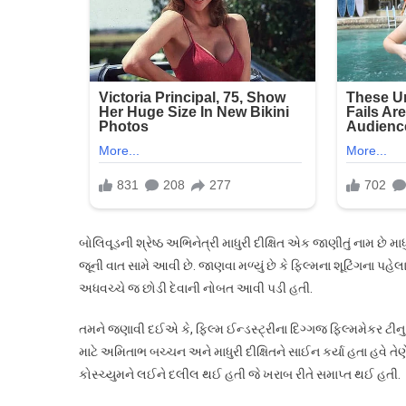
બોલિવૂડની શ્રેષ્ઠ અભિનેત્રી માધુરી દીક્ષિત એક જાણીતું નામ છે મ
જૂની વાત સામે આવી છે. જાણવા મળ્યું છે કે ફિલ્મના શૂટિંગના પહેલ
અધવચ્ચે જ છોડી દેવાની નોબત આવી પડી હતી.
તમને જણાવી દઈએ કે, ફિલ્મ ઈન્ડસ્ટ્રીના દિગ્ગજ ફિલ્મમેકર ટીનુ
માટે અમિતાભ બચ્ચન અને માધુરી દીક્ષિતને સાઈન કર્યા હતા હવે તેણે 
કોસ્ચ્યુમને લઈને દલીલ થઈ હતી જે ખરાબ રીતે સમાપ્ત થઈ હતી.