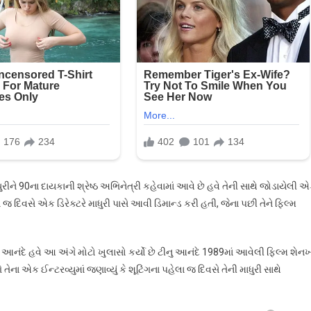
કે
તમે
તમારું
બ્લા!
ઉઝ
ઉતારી
દો
અને….ત્યારે
અભિનેત્રીનો
હતો
આવો
ાધુરીને 90ના દાયકાની શ્રેષ્ઠ અભિનેત્રી કહેવામાં આવે છે હવે તેની સાથે જોડાયેલી 
જવાબ…
ા જ દિવસે એક ડિરેક્ટરે માધુરી પાસે આવી ડિમાન્ડ કરી હતી, જેના પછી તેને ફિલ્મ
 આનંદે હવે આ અંગે મોટો ખુલાસો કર્યો છે ટીનુ આનંદે 1989માં આવેલી ફિલ્મ શેનખ
તેના એક ઈન્ટરવ્યુમાં જણાવ્યું કે શૂટિંગના પહેલા જ દિવસે તેની માધુરી સાથે