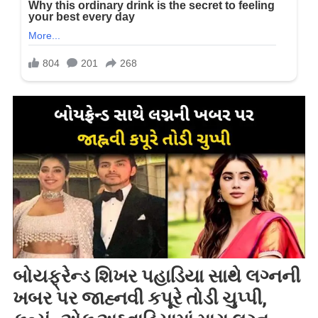
બોયફ્રેન્ડ શિખર પહાડિયા સાથે લગ્નની
ખબર પર જાહ્નવી કપૂરે તોડી ચુપ્પી,