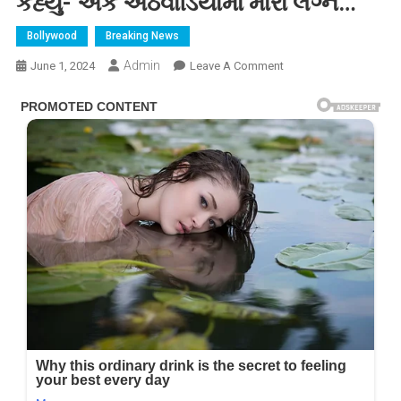
કહ્યું- એક અઠવાડિયામાં મારા લગ્ન…
Bollywood
Breaking News
Admin
On
June 1, 2024
Leave A Comment
બોયફ્રેન્ડ
શિખર
પહાડિયા
સાથે
લગ્નની
ખબર
પર
જાહ્નવી
કપૂરે
તોડી
ચુપ્પી,
કહ્યું-
એક
અઠવાડિયામાં
મારા
લગ્ન…