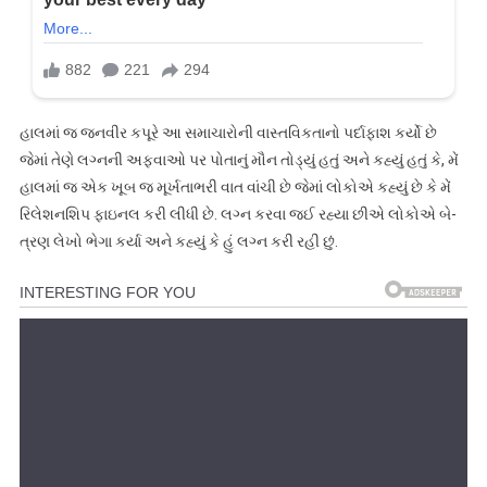
હાલમાં જ જનવીર કપૂરે આ સમાચારોની વાસ્તવિકતાનો પર્દાફાશ કર્યો છે
જેમાં તેણે લગ્નની અફવાઓ પર પોતાનું મૌન તોડ્યું હતું અને કહ્યું હતું કે, મેં
હાલમાં જ એક ખૂબ જ મૂર્ખતાભરી વાત વાંચી છે જેમાં લોકોએ કહ્યું છે કે મેં
રિલેશનશિપ ફાઇનલ કરી લીધી છે. લગ્ન કરવા જઈ રહ્યા છીએ લોકોએ બે-
ત્રણ લેખો ભેગા કર્યા અને કહ્યું કે હું લગ્ન કરી રહી છું.