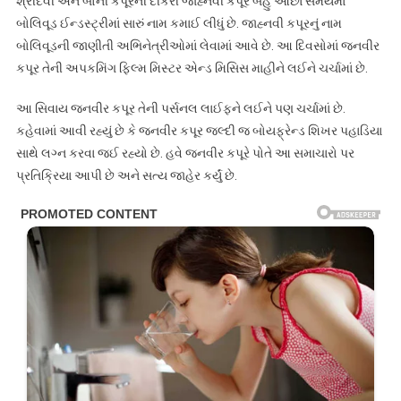
શ્રીદેવી અને બોની કપૂરની દીકરી જાહ્નવી કપૂરે બહુ ઓછા સમયમાં
બોલિવૂડ ઈન્ડસ્ટ્રીમાં સારું નામ કમાઈ લીધું છે. જાહ્નવી કપૂરનું નામ
બોલિવૂડની જાણીતી અભિનેત્રીઓમાં લેવામાં આવે છે. આ દિવસોમાં જનવીર
કપૂર તેની અપકમિંગ ફિલ્મ મિસ્ટર એન્ડ મિસિસ માહીને લઈને ચર્ચામાં છે.
આ સિવાય જનવીર કપૂર તેની પર્સનલ લાઈફને લઈને પણ ચર્ચામાં છે.
કહેવામાં આવી રહ્યું છે કે જનવીર કપૂર જલ્દી જ બોયફ્રેન્ડ શિખર પહાડિયા
સાથે લગ્ન કરવા જઈ રહ્યો છે. હવે જનવીર કપૂરે પોતે આ સમાચારો પર
પ્રતિક્રિયા આપી છે અને સત્ય જાહેર કર્યું છે.