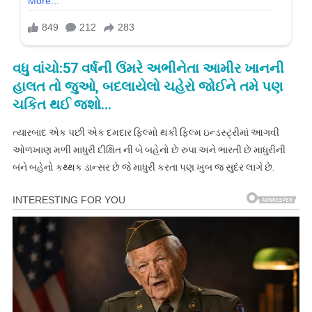
વધુ વાંચો:57 વર્ષની ઉંમરે અભીનેતા આમીર ખાનની
હાલત તો જુઓ, બદલાયેલો ચહેરો જોઈને તમે પણ
ચકિત થઈ જશો…
ત્યારબાદ એક પછી એક દમદાર ફિલ્મો થકી ફિલ્મ ઇન્ડસ્ટ્રીમાં આગવી
ઓળખાણ મળી માધુરી દીક્ષિત ની બે બહેનો છે રુપા અને ભારતી છે માધુરીની
બંને બહેનો કથ્થક ડાન્સર છે જે માધુરી કરતા પણ ખુબ જ સુદંર લાગે છે.