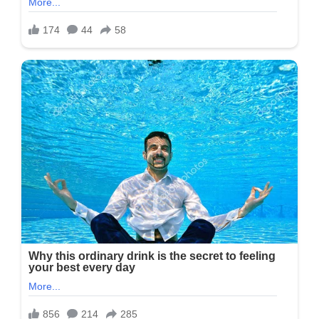
જાય
છે…