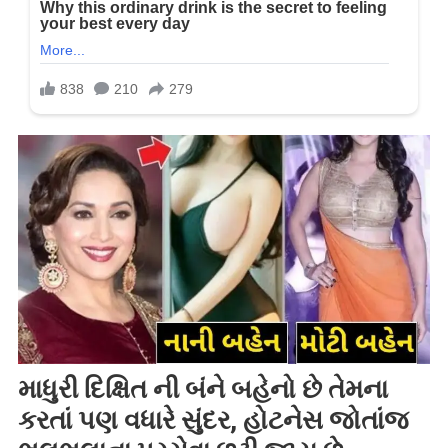
માધુરી દિક્ષિત ની બંને બહેનો છે તેમના
કરતાં પણ વધારે સુંદર, હોટનેસ જોતાંજ