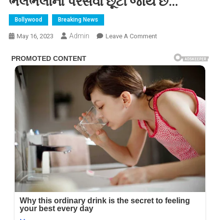
ભલભલાના પરસેવા છૂટી જાય છે…
Bollywood
Breaking News
Admin
On
May 16, 2023
Leave A Comment
માધુરી
દિક્ષિત
ની
બંને
બહેનો
છે
તેમના
કરતાં
પણ
વધારે
સુંદર,
હોટનેસ
જોતાંજ
ભલભલાના
પરસેવા
છૂટી