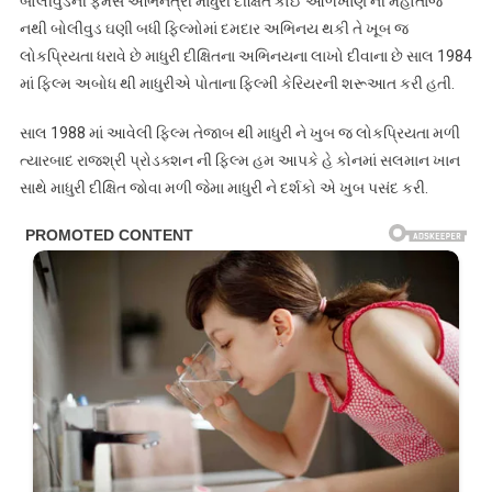
બોલીવુડની ફેમસ અભિનેત્રી માધુરી દીક્ષિત કોઈ ઓળખાણ ની મહોતાજ
નથી બોલીવુડ ઘણી બધી ફિલ્મોમાં દમદાર અભિનય થકી તે ખૂબ જ
લોકપ્રિયતા ધરાવે છે માધુરી દીક્ષિતના અભિનયના લાખો દીવાના છે સાલ 1984
માં ફિલ્મ અબોધ થી માધુરીએ પોતાના ફિલ્મી કેરિયરની શરૂઆત કરી હતી.
સાલ 1988 માં આવેલી ફિલ્મ તેજાબ થી માધુરી ને ખુબ જ લોકપ્રિયતા મળી
ત્યારબાદ રાજશ્રી પ્રોડક્શન ની ફિલ્મ હમ આપકે હે કોનમાં સલમાન ખાન
સાથે માધુરી દીક્ષિત જોવા મળી જેમા માધુરી ને દર્શકો એ ખુબ પસંદ કરી.