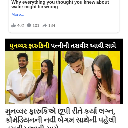
મુનવ્વર ફારુકિએ છૂપી રીતે કર્યા લગ્ન,
કોમેડિયનની નવી બેગમ સાથેની પહેલી