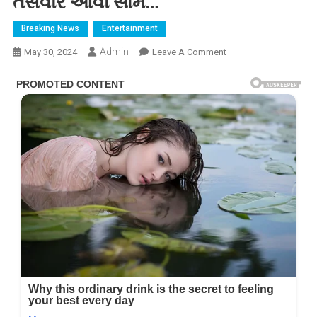
તસવીર આવી સામે…
Breaking News
Entertainment
Admin
On
May 30, 2024
Leave A Comment
મુનવ્વર
ફારુકિએ
છૂપી
રીતે
કર્યા
લગ્ન,
કોમેડિયનની
નવી
બેગમ
સાથેની
પહેલી
તસવીર
આવી
સામે…