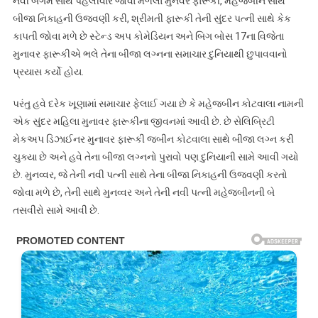
નવી બેગમ સાથે પહેલીવાર જોવા મળેલા મુનવર ફારૂકી, મહજબીન સાથે
બીજા નિકાહની ઉજવણી કરી, શ્રીમતી ફારૂકી તેની સુંદર પત્ની સાથે કેક
કાપતી જોવા મળે છે સ્ટેન્ડ અપ કોમેડિયન અને બિગ બોસ 17ના વિજેતા
મુનાવર ફારૂકીએ ભલે તેના બીજા લગ્નના સમાચાર દુનિયાથી છુપાવવાનો
પ્રયાસ કર્યો હોય.
પરંતુ હવે દરેક ખૂણામાં સમાચાર ફેલાઈ ગયા છે કે મહેજબીન કોટવાલા નામની
એક સુંદર મહિલા મુનાવર ફારૂકીના જીવનમાં આવી છે. છે સેલિબ્રિટી
મેકઅપ ડિઝાઈનર મુનાવર ફારૂકી જબીન કોટવાલા સાથે બીજા લગ્ન કરી
ચુક્યા છે અને હવે તેના બીજા લગ્નનો પુરાવો પણ દુનિયાની સામે આવી ગયો
છે. મુનવ્વર, જે તેની નવી પત્ની સાથે તેના બીજા નિકાહની ઉજવણી કરતો
જોવા મળે છે, તેની સાથે મુનવ્વર અને તેની નવી પત્ની મહેજબીનની બે
તસવીરો સામે આવી છે.