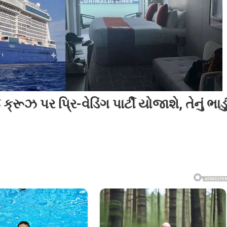
ૂઝ પર પ્રિ-વેડિંગ પાર્ટી યોજાશે, તેનું ભાડુ