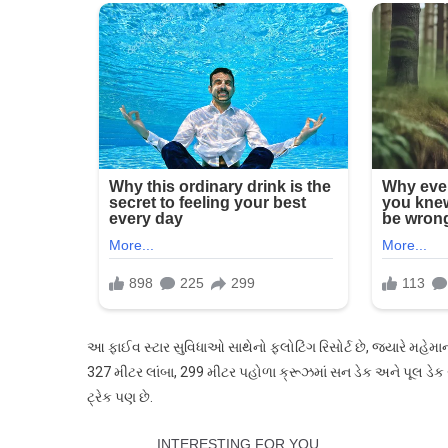
આ ફાઈવ સ્ટાર સુવિધાઓ સાથેનો ફ્લોટિંગ રિસોર્ટ છે, જ્યારે મહેમ
327 મીટર લાંબા, 299 મીટર પહોળા ક્રૂઝમાં સન ડેક અને પૂલ ડેક સ
ટ્રેક પણ છે.