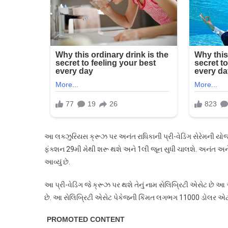
પર
પ્રિ-
વેડિંગ
પાર્ટી
યોજાશે,
તેનું
ભાડું
કેટલું?
જાણો…
આ લક્ઝુરિયસ ક્રૂઝ પર અનંત રાધિકાની પ્રી-વેડિંગ સેરેમની યોજ
ફંક્શન 29મી મેથી શરૂ થશે અને 1લી જૂન સુધી ચાલશે. અનંત અને રા
આવ્યું છે.
આ પ્રી-વેડિંગ જે ક્રૂઝ પર થશે તેનું નામ સેલિબ્રિટી એસેટ છે આ 
છે. આ સેલિબ્રિટી એસેટ પેકેજની કિંમત લગભગ 11000 ડોલર એટલ