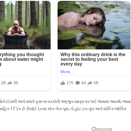
ાનોને ઈટાલી અને સધર્ન ફ્રાન્સ વચ્ચેની અદ્ભુત યાત્રા પર લઈ જવામાં આવશે, જ્યાર
હિત 17 ડેક છે. રિસોર્ટ ડેકમાં એક લેબ પૂલ, બે હોટ ટબ પૂલ અને વૉકિંગ જોગિંગ