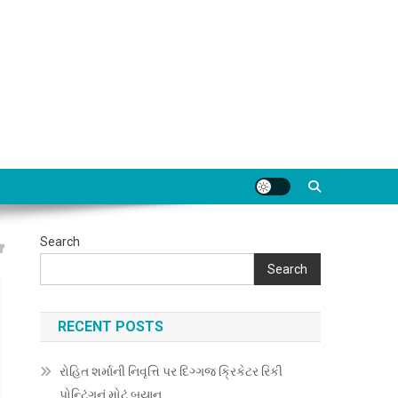
Search
Search
RECENT POSTS
રોહિત શર્માની નિવૃત્તિ પર દિગ્ગજ ક્રિકેટર રિકી
પોન્ટિંગનું મોટું બયાન…