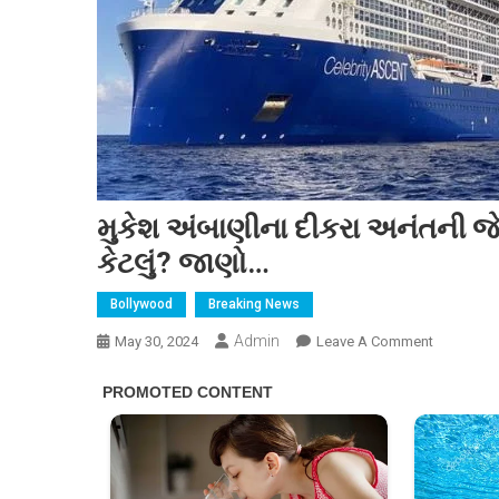
મુકેશ અંબાણીના દીકરા અનંતની જે ક્ર
કેટલું? જાણો…
Bollywood
Breaking News
Admin
On
May 30, 2024
Leave A Comment
મુકેશ
અંબાણીના
દીકરા
અનંતની
જે
ક્રૂઝ