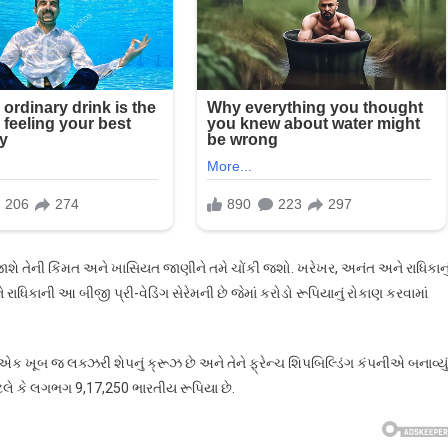
ાશે તેની કિંમત અને ખાસિયત જાણીને તમે ચોંકી જશો. ખરેખર, અનંત અને રાધિકાનુ
ધિકાની આ બીજી પ્રી-વેડિંગ સેરેમની છે જેમાં કરોડો રૂપિયાનું રોકાણ કરવામાં
એક ખૂબ જ લક્ઝરી શેપનું ક્રૂઝ છે અને તેને ફ્રેન્ચ શિપબિલ્ડિંગ કંપનીએ બનાવ્યું
ે કે લગભગ 9,17,250 ભારતીય રૂપિયા છે.