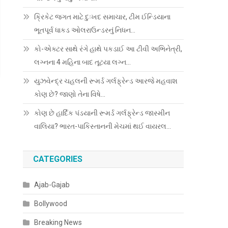
ક્રિકેટ જગત માટે દુઃખદ સમાચાર, ટીમ ઈન્ડિયાના
ભૂતપૂર્વ ધાકડ ઓલરાઉન્ડરનું નિધન…
કો-એક્ટર સાથે રંગે હાથે પકડાઈ આ ટીવી અભિનેત્રી,
લગ્નના 4 મહિના બાદ તૂટયા લગ્ન…
યુઝવેન્દ્ર ચહલની રૂમર્ડ ગર્લફ્રેન્ડ આરજે મહવાશ
કોણ છે? જાણો તેના વિષે…
કોણ છે હાર્દિક પંડયાની રૂમર્ડ ગર્લફ્રેન્ડ જાસ્મીન
વાલિયા? ભારત-પાકિસ્તાનની મેચમાં થઈ વાયરલ…
CATEGORIES
Ajab-Gajab
Bollywood
Breaking News