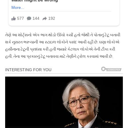
તેણે આ શોર્ટ્સનો એક ભાગ થોડો ઊંચો કર્યો હતો જેથી તે પોતાનું ટેટૂ બતાવી
શકે નુસરત ભરૂચાની આ સ્ટાઇલ લોકોને પસંદ આવી રહી છે. ઘણા લોકોએ
હસીનાના ટેટૂની પ્રશંસા કરી હતી જ્યારે કેટલાક લોકોએ તેની ટીકા કરી
હતી. તેના આ પ્રકારનું ટેટૂ બતાવવા માટે તેણીને ટ્રોલ કરવામાં આવી છે.