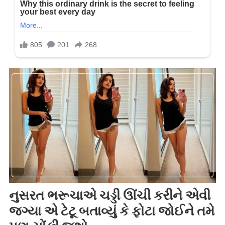
નુસરત ભરૂચાએ ચડ્ડી ઊંચી કરીને એવી
જગ્યા એ ટેટૂ બતાવ્યું કે ફોટા જોઈને તમે