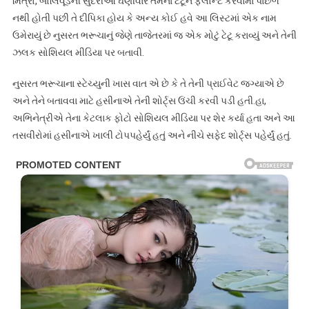
મિત્રો, બોલિવૂડની સુંદરીઓ ઘણીવાર તેમના ટેટૂને ફ્લોન્ટ કરવામાં પાછળ
નથી હોતી પછી તે દીપિકા હોય કે અન્ય કોઈ હવે આ લિસ્ટમાં એક નામ
ઉમેરાયું છે નુસરત ભરૂચાનું જેણે તાજેતરમાં જ એક મોટું ટેટૂ કરાવ્યું અને તેની
ઝલક સોશિયલ મીડિયા પર બતાવી.
નુસરત ભરૂચાના સ્ટેચ્યુની ખાસ વાત એ છે કે તે તેની પ્રાઈવેટ જગ્યાએ છે
અને તેને બતાવવા માટે હસીનાએ તેની શોર્ટ્સ ઉંચી કરવી પડી હતી.હા,
અભિનેત્રીએ તેના કેટલાક ફોટો સોશિયલ મીડિયા પર શેર કર્યા હતા અને આ
તસવીરોમાં હસીનાએ ખાલી ટોપપહેર્યું હતું અને નીચે સફેદ શોર્ટ્સ પહેર્યું હતું.