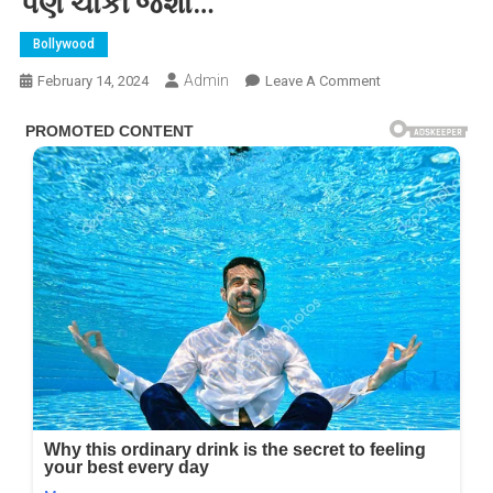
પણ ચોંકી જશો…
Bollywood
Admin
On
February 14, 2024
Leave A Comment
નુસરત
ભરૂચાએ
ચડ્ડી
ઊંચી
કરીને
એવી
જગ્યા
એ
ટેટૂ
બતાવ્યું
કે
ફોટા
જોઈને
તમે
પણ
ચોંકી