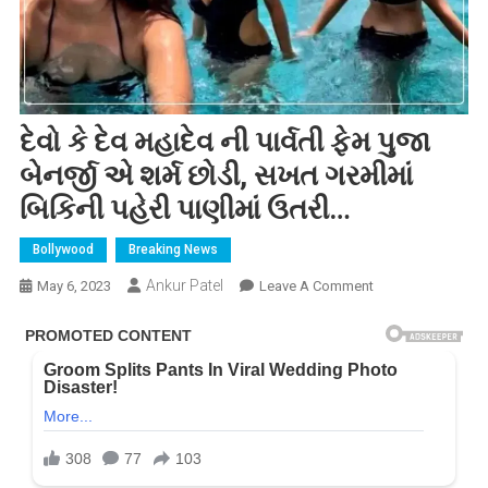
દેવો કે દેવ મહાદેવ ની પાર્વતી ફેમ પુજા
બેનર્જી એ શર્મ છોડી, સખત ગરમીમાં
બિકિની પહેરી પાણીમાં ઉતરી…
Bollywood
Breaking News
Ankur Patel
On
May 6, 2023
Leave A Comment
દેવો
કે
દેવ
મહાદેવ
ની
પાર્વતી
ફેમ
પુજા