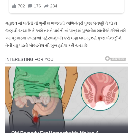
મહાદેવ માં પાર્વતી ની ભુમીકા ભજવતી અભિનેત્રી પુજા બેનર્જી ને લોકો
જણાવી રહ્યા છે કે અમે તમને પાર્વતી નાં પાત્રમાં પુજનીય માનીએ છીએ તમે
આ પ્રકારના કપડાઓ પહેરવાનું બંધ કરો ઘણા બધા યુઝરો પુજા બેનર્જી ને
તેની વધુ પડતી બોલ્ડનેશ થી ખુબ ટ્રોલ કરી રહ્યા છે.