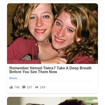
બેનર્જી
એ
શર્મ
છોડી,
સખત
ગરમીમાં
બિકિની
પહેરી
પાણીમાં
ઉતરી…