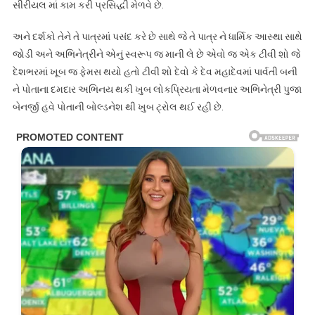
સીરીયલ માં કામ કરી પ્રસિદ્ધી મેળવે છે.
અને દર્શકો તેને તે પાત્રમાં પસંદ કરે છે સાથે જે તે પાત્ર ને ધાર્મિક આસ્થા સાથે
જોડી અને અભિનેત્રીને એનું સ્વરૂપ જ માની લે છે એવો જ એક ટીવી શો જે
દેશભરમાં ખૂબ જ ફેમસ થયો હતો ટીવી શો દેવો કે દેવ મહાદેવમાં પાર્વતી બની
ને પોતાના દમદાર અભિનય થકી ખુબ લોકપ્રિયતા મેળવનાર અભિનેત્રી પુજા
બેનર્જી હવે પોતાની બોલ્ડનેશ થી ખુબ ટ્રોલ થઈ રહી છે.