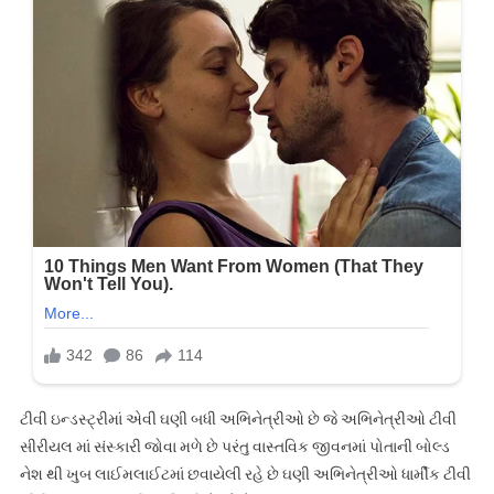
ટીવી ઇન્ડસ્ટ્રીમાં એવી ઘણી બધી અભિનેત્રીઓ છે જે અભિનેત્રીઓ ટીવી
સીરીયલ માં સંસ્કારી જોવા મળે છે પરંતુ વાસ્તવિક જીવનમાં પોતાની બોલ્ડ
નેશ થી ખુબ લાઈમલાઈટમાં છવાયેલી રહે છે ઘણી અભિનેત્રીઓ ધાર્મીક ટીવી