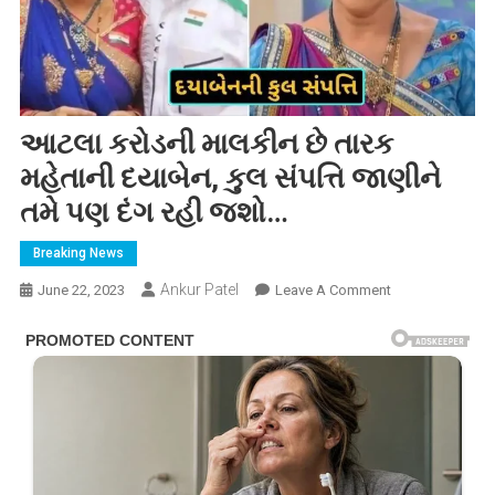
આટલા કરોડની માલકીન છે તારક
મહેતાની દયાબેન, કુલ સંપત્તિ જાણીને
તમે પણ દંગ રહી જશો…
Breaking News
Ankur Patel
On
June 22, 2023
Leave A Comment
આટલા
કરોડની
માલકીન
છે
તારક
મહેતાની
દયાબેન,
કુલ