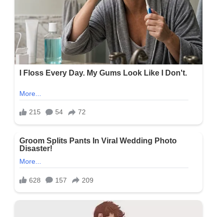
સંપત્તિ
જાણીને
તમે
પણ
દંગ
રહી
જશો…