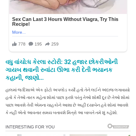
વધુ વાંચો:ધ કેરલા સ્ટોરી: 32 હજાર છોકરીઓની
ગાયબ થવાની રુવાંટા ઊભા કરી દેતી ભયાનક
કહાની, જાણો…
હાલમાં જ દિશાએ એક ફોટો અપલોડ કર્યો હતો તેને લઈને અંદાજ લગાવાયો
હતો કે તેઓ તારક મહેતા શોમાં પાછા ફરશે પરંતુ તેઓ શોથી દૂર છે તેઓ શોમાં
પાછા આવશે તેવી એમના ચાહકોને આશા છે અહીં દયાબેન હવે શોમાં આવશે
કે નહીં એતો આવનાર સમય બતાવશે મિત્રો આ બાબતે તમે શું કહેશો.