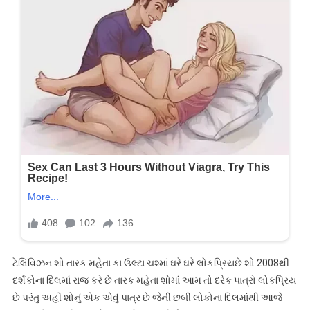
ટેલિવિઝન શો તારક મહેતા કા ઉલ્ટા ચશ્માં ઘરે ઘરે લોકપ્રિયછે શો 2008થી
દર્શકોના દિલમાં રાજ કરે છે તારક મહેતા શોમાં આમ તો દરેક પાત્રો લોકપ્રિય
છે પરંતુ અહીં શોનું એક એવું પાત્ર છે જેની છબી લોકોના દિલમાંથી આજે