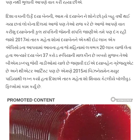
પણ નથી ભુલાતી આપણે વાત કરી રહ્યા છીએ.
દિશા વકાની ઉર્ફે દયા બેનની, આમ તો દયાબેન ને શોને છોડ્યે બહુ વર્ષો થઈ
ગયા છતાં લોકોના દિલમાં આજે પણ તેઓ રાજ કરે છે આજે આપણે વાત
કરીશુ દયાબેનની કુલ સંપત્તિની જેમની સંપત્તિ જાણીએ તમે પણ દંગ રહી
જશો 2017માં તારક મહેતા શોમાં દયાબેનને એકથી દોઢ લાખ એક
એપિસોડના આપવામાં આવતા હતા જે મહિનામાં લગભગ 20 લાખ ચાર્જ લેતા
હતા.અત્યારે દયા બેન 37 કરોડ રૂપિયાની માલકીન છે ખબરો મુજબ તેઓ
બીએમડબ્લ્યુ જેવી ગાડીઓમાં ચાલે છે જણાવી દઈએ દયાબહેન ગ્રેજ્યુએટ
છે અને થીએટર આર્ટિસ્ટ પણ છે એમણે 2015માં બિઝનેસમેન મયુર
પાડિયાથી લગ્ન કર્યા હતા દિશાએ તારક મહેતા શો શિવાય કેટલીયે બૉલીવુડ
ફિલ્મોમાં કામ કર્યું છે.