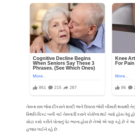
તેમના રામ જેવા દીકરાને શરદી અને ઉધરસ જેવી બીમારી થવાથી તે
સ્થિતિ વિકટ બની ગઈ તેમના દિકરાને કોરો!ના થઈ ગયો હોય તેવું
મોટા કમો કરીને પોતાનું પેટ ભરતા હોય છે તેઓ એ પણ કહે છે ક
હજાર લઈને રહે છે.