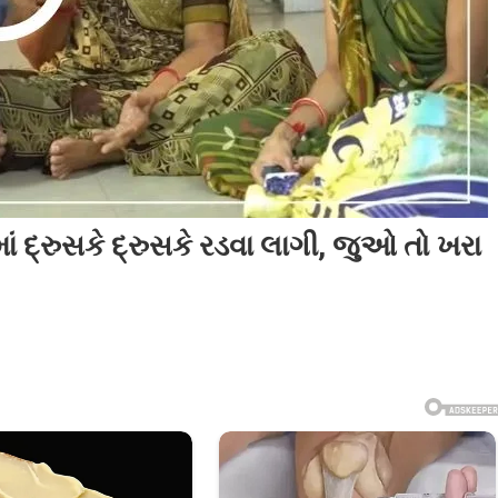
ં દ્રુસકે દ્રુસકે રડવા લાગી, જુઓ તો ખરા
ો
ાને