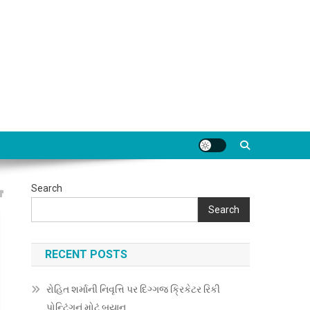
Search
Search
RECENT POSTS
રોહિત શર્માની નિવૃત્તિ પર દિગ્ગજ ક્રિકેટર રિકી
પોન્ટિંગનું મોટું બયાન…