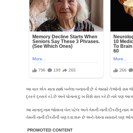
લીધો
માં
દ્રુ
દ્રુ
રડવા
લાગી
જુ
તો
ખરા
કાળજ
કંપી
જશે
આ વાત એક માતા સાથે બનેલા બનાવની છે કે જ્યારે તેઓનો રામ જેવ
દ્રસ્કે દ્રસકે રડે છે અને પોતાના દુઃખ વિશે વાત કરે છે તમે પણ
આ માતાનું નામ જોશના બેન પટેલ અને તેમની નાની દીકરીનું નામ આય
તેમની નાની દીકરીની પણ દવા શરૂ છે અને તેમના સસરાને પણ ઓપરેશ