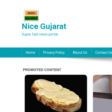
Skip
to
content
Nice Gujarat
Super fast news portal
Home
Privacy Policy
About Us
Contact U