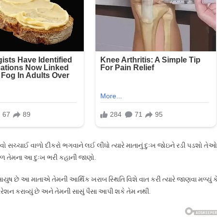
સકે
સકે
,
ઓ
ું
…
ો સચ્ચાઈ વાળો દીકરો ભગવાને લઈ લીધો ત્યારે માતાનું દુઃખ જોઇને રડી પડશો તેઓ
 આગળ તેમના આ દુઃખ ભરી કહાની જાણો.
ુષ છે આ માતાએ તેમની આર્થિક ખરાબ સ્થિતિ વિશે વાત કરી ત્યારે જાણવા મળ્યું ક
ન કરાવ્યું છે અને તેમની સાસું પૈસા આપી શકે તેમ નથી.