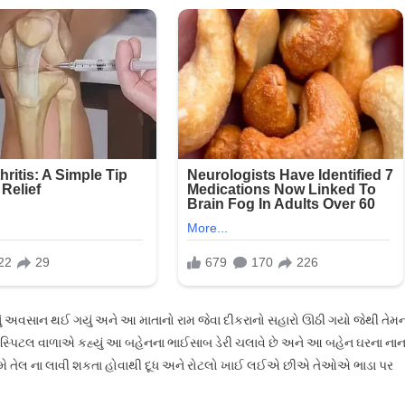
નું અવસાન થઈ ગયું અને આ માતાનો રામ જેવા દીકરાનો સહારો ઊઠી ગયો જેથી તેમ
 હોસ્પિટલ વાળાએ કહ્યું આ બહેનના ભાઈસાબ ડેરી ચલાવે છે અને આ બહેન ઘરના નાન
ે અમે તેલ ના લાવી શકતા હોવાથી દૂધ અને રોટલો ખાઈ લઈએ છીએ તેઓએ ભાડા પર