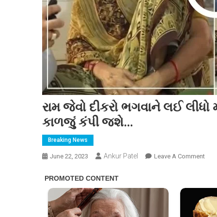
રામ જેવો દીકરો ભગવાને લઈ લીધો મા
કાળજું કંપી જશે…
Breaking News
Ankur Patel
On
June 22, 2023
Leave A Comment
રામ
જેવો
દીકર
ભગવ
લઈ