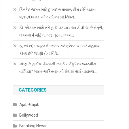
ક્રિકેટ જગત માટે દુઃખદ સમાચાર, ટીમ ઈન્ડિયાના
ભૂતપૂર્વ ધાકડ ઓલરાઉન્ડરનું નિધન…
કો-એક્ટર સાથે રંગે હાથે પકડાઈ આ ટીવી અભિનેત્રી,
લગ્નના 4 મહિના બાદ તૂટયા લગ્ન…
યુઝવેન્દ્ર ચહલની રૂમર્ડ ગર્લફ્રેન્ડ આરજે મહવાશ
કોણ છે? જાણો તેના વિષે…
કોણ છે હાર્દિક પંડયાની રૂમર્ડ ગર્લફ્રેન્ડ જાસ્મીન
વાલિયા? ભારત-પાકિસ્તાનની મેચમાં થઈ વાયરલ…
CATEGORIES
Ajab-Gajab
Bollywood
Breaking News