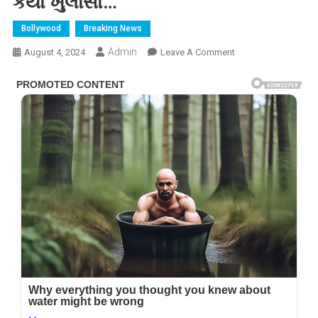
કર્યો ખુલાસો…
Bollywood
Breaking News
Admin
On
August 4, 2024
Leave A Comment
અમિતાભ
બચ્ચને
ક્યારેય
ઐશ્વર્યા
રાયને
પોતાની
વહુ
માની
નથી,
જયા
બચ્ચને
કર્યો
ખુલાસો…