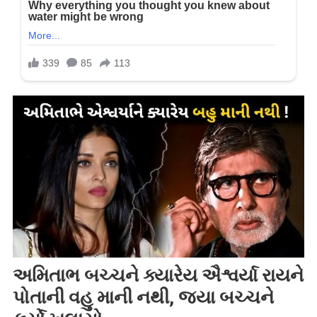
અમિતાભ બચ્ચને ક્યારેય ઐશ્વર્યા રાયને
પોતાની વહુ માની નથી, જયા બચ્ચને