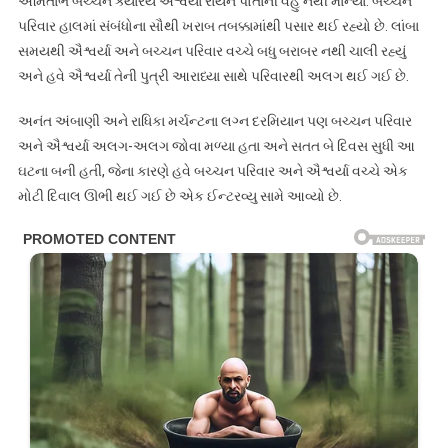
અમિતાભ બચ્ચને ક્યારેય ઐશ્વર્યા રાયને પોતાની વહુ નથી માન્યા. બચ્ચન
પરિવાર હાલમાં સંબંધોના સૌથી ખરાબ તબક્કામાંથી પસાર થઈ રહ્યો છે. લાંબા
સમયથી ઐશ્વર્યા અને બચ્ચન પરિવાર વચ્ચે બધુ બરાબર નથી ચાલી રહ્યું
અને હવે ઐશ્વર્યા તેની પુત્રી આરાધ્યા સાથે પરિવારથી અલગ થઈ ગઈ છે.
અનંત અંબાણી અને રાધિકા મર્ચન્ટના લગ્ન દરમિયાન પણ બચ્ચન પરિવાર
અને ઐશ્વર્યા અલગ-અલગ જોવા મળ્યા હતા અને સતત બે દિવસ સુધી આ
ઘટના બની હતી, જેના કારણે હવે બચ્ચન પરિવાર અને ઐશ્વર્યા વચ્ચે એક
મોટી દિવાલ ઊભી થઈ ગઈ છે એક ઈન્ટરવ્યુ સામે આવ્યો છે.