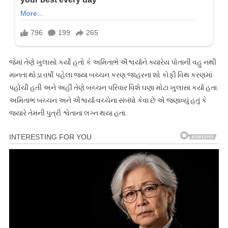
જેમાં તેણે ખુલાસો કર્યો હતો કે અમિતાભે ઐશ્વર્યાને ક્યારેય પોતાની વહુ નથી
માનતા થોડા વર્ષો પહેલા જયા બચ્ચન કરણ જાહરના શો કોફી વિથ કરણમાં
પહોંચી હતી અને અહીં તેણે બચ્ચન પરિવાર વિશે ઘણા મોટા ખુલાસા કર્યા હતા.
અમિતાભ બચ્ચન અને ઐશ્વર્યા વચ્ચેના સંબંધો કેવા છે એ જણાવ્યું હતું કે
જ્યારે તેમની પુત્રી શ્વેતાના લગ્ન થયા હતા.