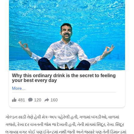
ગોલ્ડન સાડી તેણે હેવી મેક-અપ પહેરેલી હતી, ગળામાં બંગડીઓ, વાળમાં
ગજરો, રેખા દર વખતની જેમ જ દેખાતી હતી, તેની માંગમાં સિંદૂર, રેખા. સિંદૂર
લગાવ્યા વગર કોઈ પણ ઈવેન્ટમાં નથી જતી અને જ્યારે પણ તેની ડિમાન્ડમાં