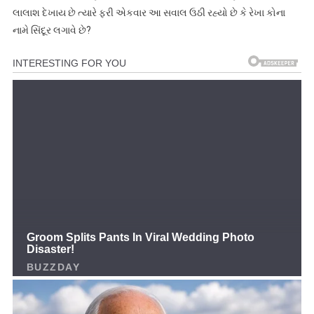
લાલાશ દેખાય છે ત્યારે ફરી એકવાર આ સવાલ ઉઠી રહ્યો છે કે રેખા કોના
નામે સિંદૂર લગાવે છે?