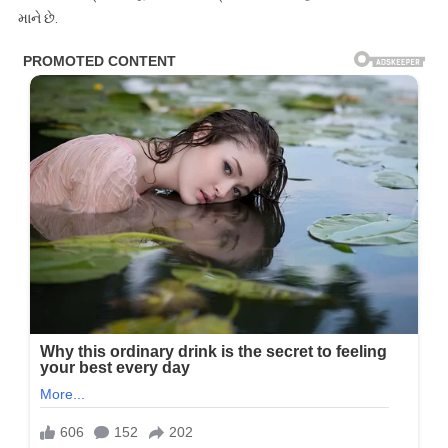
માને છે.