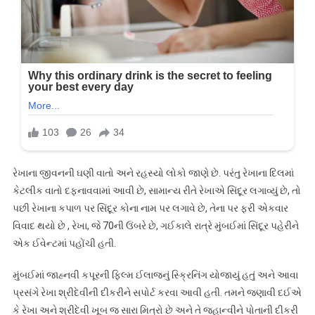
રેખાના જીવનની ઘણી વાતો અને રહસ્યો લોકો જાણે છે. પરંતુ રેખાના દિલમાં
કેટલીક વાતો દફનાવવામાં આવી છે, સામાન્ય રીતે રેખાએ સિંદૂર લગાવ્યું છે, તો
પછી રેખાના કપાળ પર સિંદૂર કોના નામ પર લગાવે છે, તેના પર ફરી એકવાર
વિવાદ થયો છે , રેખા, જે 70ની ઉંબરે છે, ગઈકાલે રાત્રે મુંબઈમાં સિંદૂર પહેરીને
એક ઈવેન્ટમાં પહોંચી હતી.
મુંબઈમાં જાહ્નવી કપૂરની ફિલ્મ ઈલાજનું સ્ક્રિનિંગ યોજાયું હતું અને આવા
પ્રસંગે રેખા શ્રીદેવીની દીકરીને સપોર્ટ કરવા આવી હતી. તમને જણાવી દઈએ
કે રેખા અને શ્રીદેવી ખૂબ જ સારા મિત્રો છે અને તે જ્હાન્વીને પોતાની દીકરી