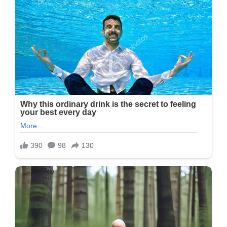
પોતાની
માંગ
સિંદૂરથી
કેમ
ભરે
છે?
અભિનેત્રીએ
પોતે
જ
ખુલાસો
કર્યો…