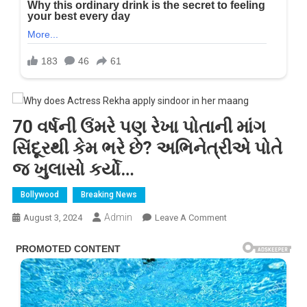
70 વર્ષની ઉંમરે પણ રેખા પોતાની માંગ
સિંદૂરથી કેમ ભરે છે? અભિનેત્રીએ પોતે
જ ખુલાસો કર્યો…
Bollywood
Breaking News
Admin
On
August 3, 2024
Leave A Comment
70
વર્ષની
ઉંમરે
પણ
રેખા