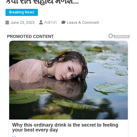
કેવી રીતે સહાય મળશે…
Breaking News
Admin
On
June 23, 2023
Leave A Comment
વાવાઝોડાથી
થયેલ
નુકસાન
માટે
સરકાર
તરફથી
સહાય
ની
જાહેરાત,
જાણો
કોને
કેવી
રીતે
સહાય
મળશે…