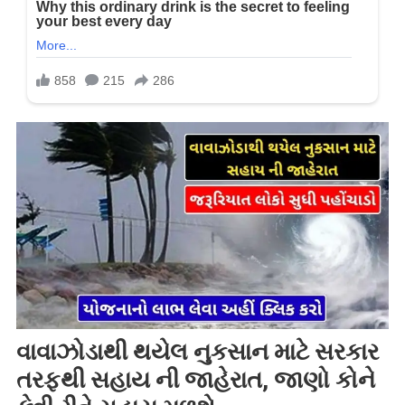
વાવાઝોડાથી થયેલ નુકસાન માટે સરકાર
તરફથી સહાય ની જાહેરાત, જાણો કોને