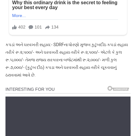
કપડાં અને ઘરવખરી સહાય:- SDRFના ધોરણો મુજબ કુટુંબદીઠ કપડાં સહાય
તરીકે રૂ.૨,૫૦૦/- અને ઘરવખરી સહાય તરીકે રૂ.૨,૫૦૦/- એટલે કે કુલ
રૂ.૫,૦૦૦/- તેમજ રાજ્ય સરકારના બજેટમાંથી રૂ.૨,૦૦૦/- મળી કુલ
રૂ.૭,૦૦૦/- (કુટુંબ દીઠ) કપડા અને ઘરવખરી સહાય તરીકે ચૂકવવાનું
ઠરાવવામાં આવે છે.