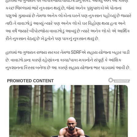
હાલમાં જ ગુજરાત પર બીપોરજોય વાવાઝોડાનું સંકટ આવ્યું અને આ કારણે
કચ્છ જિલ્લામાં ભારે નુકસાન થયું છે, જેમાં અનેક પુશુપાલકોએ પોતાના
પશુઓ ગુમાવ્યાં છે તેમજ અનેક લોકોના ઘરને પણ નુકસાન પહોંચ્યું છે જ્યારે
તાઉ તે વાવાઝોડું આવ્યું ત્યારે પણ અનેક લોકો ઘર વિહોણા થયા હતા અને
આ વર્ષે જ્યારે બીપોરજોય વાવાઝોડું આવ્યું છે ત્યારે અનેક લોકો એ આર્થિક
રીતે નુકસાન વેઠયું છે ખેડૂતોને પણ પાકનું નુકસાન થયું છે.
હાલમાં જ ગુજરાત રાજ્ય સરકાર તેમજ SDRFએ સહાય યોજના બહાર પાડી
છે. વાવાઝોડાના કારણે રહેણાંકના કાચા/પાકા મકાનોને સંપૂર્ણ કે આંશિક
નુકશાનના કિસ્સા બનેલા છે આ કારણે સહાય યોજના ભાર પાડવામાં આવી છે.