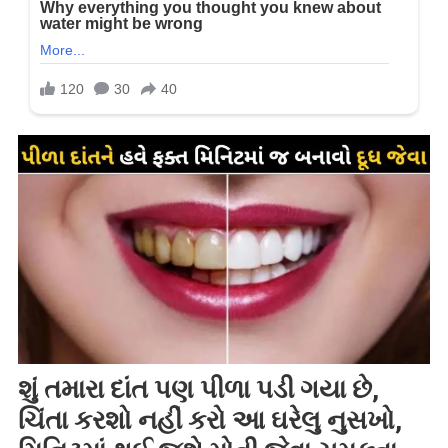
શું તમારા દાંત પણ પીળા પડી ગયા છે,
ચિંતા કરશો નહીં કરો આ ઘરેલુ નુસખો,