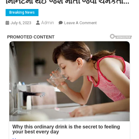
મિનિટમાં થઈ જશે મોતી જેવા ચમકતા…
Breaking News
Admin
On
July 6, 2023
Leave A Comment
શું
તમારા
દાંત
પણ
પીળા
પડી
ગયા
છે,
ચિંતા
કરશો
નહીં
કરો
આ
ઘરેલુ
નુસખો,
મિનિટમાં