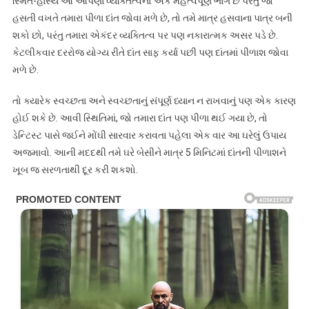
સ્મિત-હાસ્ય આ આપણા વ્યક્તિત્વનો એક મહત્વપૂર્ણ ભાગ છે પરંતુ જો
હસતી વખતે તમારા પીળા દાંત જોવા મળે છે, તો તમે માત્ર હસવાના પાત્ર બની
શકો છો, પરંતુ તમારા એકંદર વ્યક્તિત્વ પર પણ નકારાત્મક અસર પડે છે.
કેટલીકવાર દરરોજ યોગ્ય રીતે દાંત સાફ કર્યા પછી પણ દાંતમાં પીળાશ જોવા
મળે છે.
તો ક્યારેક સ્વચ્છતા અને સ્વચ્છતાનું સંપૂર્ણ ધ્યાન ન રાખવાનું પણ એક કારણ
હોઈ શકે છે. આવી સ્થિતિમાં, જો તમારા દાંત પણ પીળા થઈ ગયા છે, તો
ડેન્ટિસ્ટ પાસે જઈને મોંઘી સારવાર કરાવતા પહેલા એક વાર આ ઘરેલું ઉપાય
અજમાવો. આની મદદથી તમે ઘરે બેસીને માત્ર 5 મિનિટમાં દાંતની પીળાશને
ખૂબ જ સરળતાથી દૂર કરી શકશો.