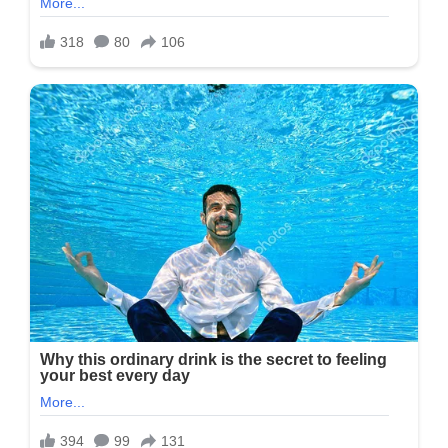
થઈ
જશે
મોતી
જેવા
ચમકતા…