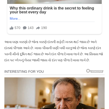
આવા ઘણા કારણો છે જેના કારણે દાંતની સફેદી ખતમ થઈ જાય છે અને
દાંતમાં પીળાશ આવે છે. ખાવા-પીવાની ઘણી બધી વસ્તુઓ છે જેના કારણે દાંત
પરની મીનો દૂષિત થઈ જાય છે અને દાંત પીળા દેખાવા લાગે છે. આ સિવાય જો
દાંત પર પ્લેકનું લેયર જામી જાય તો દાંત પણ પીળા દેખાવા લાગે છે.