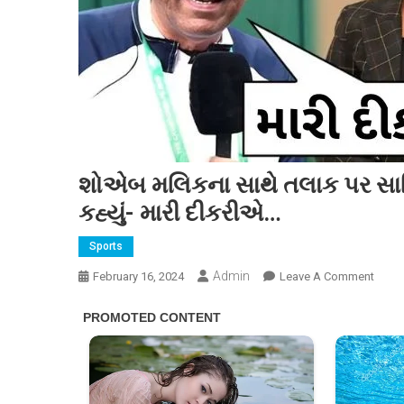
શોએબ મલિકના સાથે તલાક પર સાનિયા
કહ્યું- મારી દીકરીએ…
Sports
Admin
On
February 16, 2024
Leave A Comment
શોએ
મલિક
સાથે
તલાક
પર
સાનિ