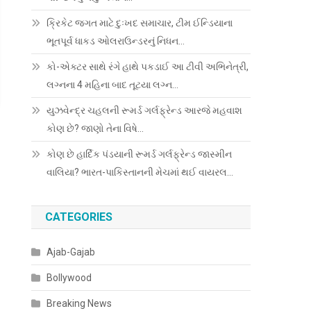
ક્રિકેટ જગત માટે દુઃખદ સમાચાર, ટીમ ઈન્ડિયાના
ભૂતપૂર્વ ધાકડ ઓલરાઉન્ડરનું નિધન…
કો-એક્ટર સાથે રંગે હાથે પકડાઈ આ ટીવી અભિનેત્રી,
લગ્નના 4 મહિના બાદ તૂટયા લગ્ન…
યુઝવેન્દ્ર ચહલની રૂમર્ડ ગર્લફ્રેન્ડ આરજે મહવાશ
કોણ છે? જાણો તેના વિષે…
કોણ છે હાર્દિક પંડયાની રૂમર્ડ ગર્લફ્રેન્ડ જાસ્મીન
વાલિયા? ભારત-પાકિસ્તાનની મેચમાં થઈ વાયરલ…
CATEGORIES
Ajab-Gajab
Bollywood
Breaking News