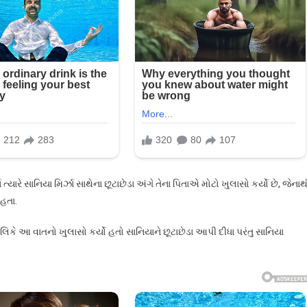
ના
નારું
ન,
ીએ…
ારે સાનિયા મિર્ઝા સાથેના છૂટાછેડા અંગે તેના પિતાએ મોટો ખુલાસો કર્યો છે, જેનાથ
 હતા.
મલિકે આ વાતનો ખુલાસો કર્યો હતો સાનિયાને છૂટાછેડા આપી દીધા પરંતુ સાનિયા