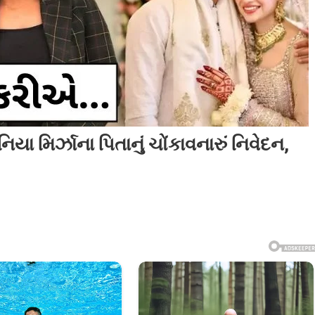
 મિર્ઝાના પિતાનું ચોંકાવનારું નિવેદન,
બ
ના
યા