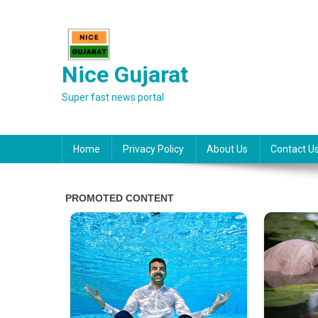
Skip
to
content
Nice Gujarat
Super fast news portal
Home
Privacy Policy
About Us
Contact U