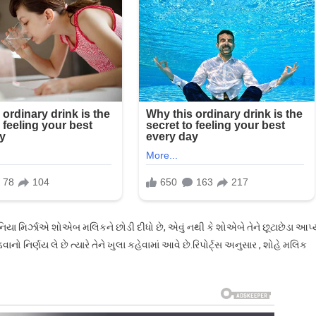
સાનિયા મિર્ઝાએ શોએબ મલિકને છોડી દીધો છે, એવું નથી કે શોએબે તેને છૂટાછેડા આપ્
વાનો નિર્ણય લે છે ત્યારે તેને ખુલા કહેવામાં આવે છે.રિપોર્ટ્સ અનુસાર , શોહે મલિક