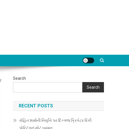
Search
Search
RECENT POSTS
રોહિત શર્માની નિવૃત્તિ પર દિગ્ગજ ક્રિકેટર રિકી
પોન્ટિંગનું મોટું બયાન…