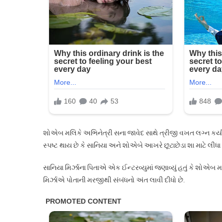
મિર્ઝા
પિતાનું
ચોંકાવ
નિવેદ
કહ્યું-
મારી
દીકર
શોએબ મલિકે અભિનેત્રી સના જાવેદ સાથે ત્રીજી વખત લગ્ન કર્યા ત્ય
સ્પષ્ટ થાય છે કે સાનિયા અને શોએબે આખરે છૂટાછેડા શા માટે લીધા
સાનિયા મિર્ઝાના પિતાએ એક ઈન્ટરવ્યુમાં જણાવ્યું હતું કે શોએબ 
મિર્ઝાએ પોતાની મરજીથી સંબંધનો અંત લાવી દીધો છે.