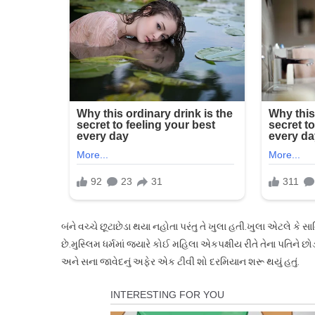
બંને વચ્ચે છૂટાછેડા થયા નહોતા પરંતુ તે ખુલા હતી.ખુલા એટલે કે 
છે.મુસ્લિમ ધર્મમાં જ્યારે કોઈ મહિલા એકપક્ષીય રીતે તેના પતિને છોડ
અને સના જાવેદનું અફેર એક ટીવી શો દરમિયાન શરૂ થયું હતું.