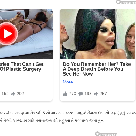
ા કારણે બાળપણ માં રોજની 5 ચોપાઈ યાદ કરવા બાપુ ને તેમના દાદાએ કહ્યું હતું આજ
એ કે તેઓ અભ્યાસ માટે તલગાજરા થી મહુઆ તે પગપાળા જતા હતા.