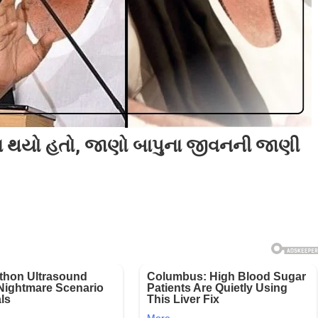
મા થયો હતો, જાણો બાપુના જીવનની જાણી