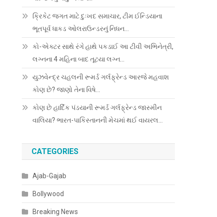
ક્રિકેટ જગત માટે દુઃખદ સમાચાર, ટીમ ઈન્ડિયાના
ભૂતપૂર્વ ધાકડ ઓલરાઉન્ડરનું નિધન…
કો-એક્ટર સાથે રંગે હાથે પકડાઈ આ ટીવી અભિનેત્રી,
લગ્નના 4 મહિના બાદ તૂટયા લગ્ન…
યુઝવેન્દ્ર ચહલની રૂમર્ડ ગર્લફ્રેન્ડ આરજે મહવાશ
કોણ છે? જાણો તેના વિષે…
કોણ છે હાર્દિક પંડયાની રૂમર્ડ ગર્લફ્રેન્ડ જાસ્મીન
વાલિયા? ભારત-પાકિસ્તાનની મેચમાં થઈ વાયરલ…
CATEGORIES
Ajab-Gajab
Bollywood
Breaking News