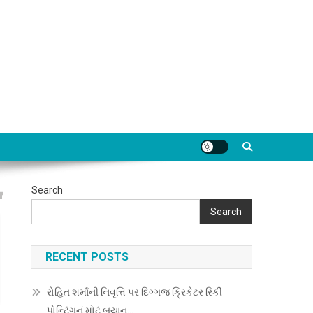
Search
Search
RECENT POSTS
રોહિત શર્માની નિવૃત્તિ પર દિગ્ગજ ક્રિકેટર રિકી
પોન્ટિંગનું મોટું બયાન…