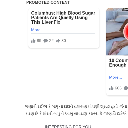
જણાવી દઈએ કે બાપુ ના દાદાને રામાયણ માં ઘણી શ્રદ્ધા હતી. જેન
કારણ છે કે મોરારી બાપુ ને આખું રામાયણ કંઠસ્થ છે જાણાવિ દઈ