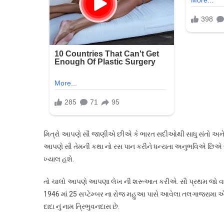
મા
થયો
હતો,
જાણો
બાપુના
જીવનની
જાણી
અજાણી
વાતો…
મિત્રો આપણે સૌ જાણીએ છીએ કે ભારત સદીઓથી સાધુ સંતો અને ભક
આપણે સૌ તેમની કથા નો રસ પાન કરીને ધન્યતા અનુભવિએ છિએ 
ખ્યાલ હશે.
તો ચાલો આપણે આપણા લેખ ની શરૂઆત કરીએ. સૌ પ્રથમ જો વાત 
1946 માં 25 સપ્ટેમ્બર ના રોજ મહુઆ પાસે આવેલા તલગાજરામા એક વૈ
દાદા નું નામ ત્રિભુવનદાસ છે.