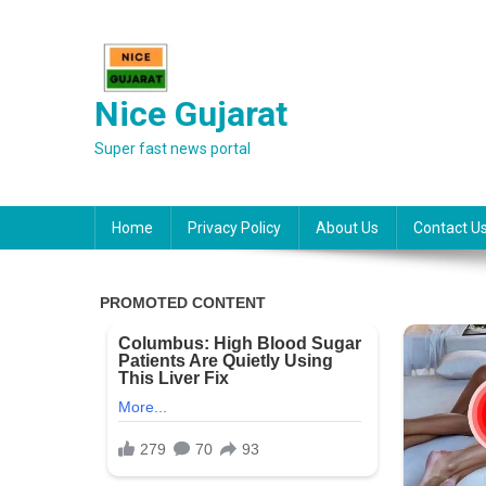
Skip
to
content
Nice Gujarat
Super fast news portal
Home
Privacy Policy
About Us
Contact U