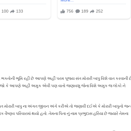
્તોની ભૂમિ રહી છે આપણે અહીં પરમ પૂજ્ય સંત મોરારી બાપુ વિશે વાત કરવાની છ
જો કે આપણે અહીં અમુક એવી પણ વાતો જણાવશુ જેના વિશે અમુક જ લોકો ને
મોરારી બાપુ ના અંગત જીવન અંગે કરીએ તો જણાવી દઈએ કે મોરારી બાપુનો જન
ષ્ણવ પરિવારમાં થયો હતો. તેમના પિતા નું નામ પ્રભુદાસ હરિયા છે જ્યારે તેમના