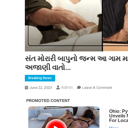
સંત મોરારી બાપુનો જન્મ આ ગામ 
અજાણી વાતો…
Breaking News
Admin
On
June 22, 2023
Leave A Comment
સંત
મોરારી
બાપુનો
જન્મ
આ
ગામ