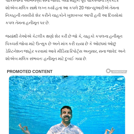
પાકિસ્તાની અભિનેત્રી સના જાવેદે ગયા મહિને પૂર્વ પાકિસ્તાની ક્રિકેટર
શોએબ મલિક સાથે લગ્ન કર્યા હતા આ કપલે 20 જાન્યુઆરીએ તેમના
નિકાહની તસવીરો શેર કરીને ચાહકોને ખુશખબર આપી હતી આ દિવસોમાં
કપલ તેમના હનીમૂન પર છે.
જ્યાંથી તેઓએ કેટલીક ક્ષણો શેર કરી છે જો કે, ચાહકો કપલના હનીમૂન
પિક્ચર્સ જોવા માટે ઉત્સુક છે અને માંગ કરી રહ્યા છે કે ઓછામાં ઓછું
ડેસ્ટિનેશન જાહેર કરવામાં આવે મીડિયા રિપોર્ટ્સ અનુસાર, સના જાવેદ અને
શોએબ મલિક સંભવતઃ હનીમૂન માટે દુબઈ ગયા છે.