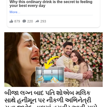
બીજા લગ્ન બાદ પતિ શોએબ મલિક
સાથે હનીમૂન પર નીકળી અભિનેત્રી