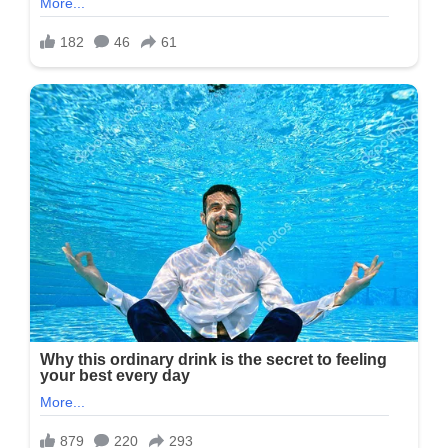
સામે…