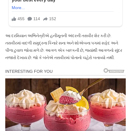
આ દરમિયાન અભિનેત્રીએ હનીમૂનની અંદરની તસવીર શેર કરી છે.
તસવીરમાં વાદળી સમુદ્રના કિનારે સના અને શોએબના પગમાં સફેદ અને
પીળા ટુવાલ જોવા મળે છે. આગળ એક બાલ્કની છે, જ્યાંથી આગળનો સુંદર
નજારો દેખાય છે. જો કે બંનેએ તસવીરમાં પોતાનો ચહેરો બતાવ્યો નથી.