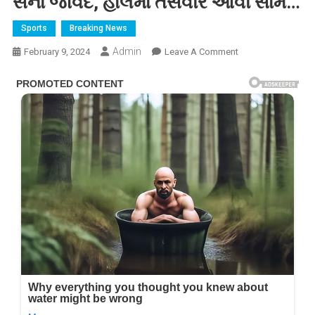
સના જાવેદ, હાલમાં તસવીર આવી સામે…
Sports
Breaking News
Admin
On
February 9, 2024
Leave A Comment
બીજા
લગ્ન
બાદ
પતિ
શોએબ
મલિક
સાથે
હનીમૂન
પર
નીકળી
અભિનેત્રી
સના
જાવેદ,
હાલમાં
તસવીર
આવી